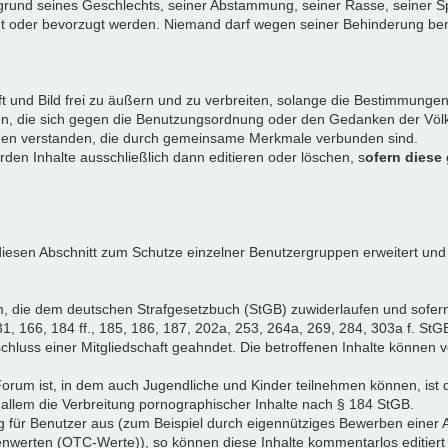
rund seines Geschlechts, seiner Abstammung, seiner Rasse, seiner Sp
igt oder bevorzugt werden. Niemand darf wegen seiner Behinderung ben
ift und Bild frei zu äußern und zu verbreiten, solange die Bestimmun
en, die sich gegen die Benutzungsordnung oder den Gedanken der Völke
iduen verstanden, die durch gemeinsame Merkmale verbunden sind.
erden Inhalte ausschließlich dann editieren oder löschen, s
ofern diese
iesen Abschnitt zum Schutze einzelner Benutzergruppen erweitert und
, die dem deutschen Strafgesetzbuch (StGB) zuwiderlaufen und sofer
1, 166, 184 ff., 185, 186, 187, 202a, 253, 264a, 269, 284, 303a f. StG
chluss einer Mitgliedschaft geahndet. Die betroffenen Inhalte können
Forum ist, in dem auch Jugendliche und Kinder teilnehmen können, ist 
allem die Verbreitung pornographischer Inhalte nach § 184 StGB.
g für Benutzer aus (zum Beispiel durch eigennütziges Bewerben einer A
enwerten (OTC-Werte)), so können diese Inhalte kommentarlos editiert