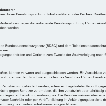
oderatoren
n dieser Benutzungsordnung Inhalte editieren oder löschen. Darüber h
r Moderatoren gegen die vorliegende Benutzungsordnung können einz
hoben werden.
tschen Bundesdatenschutzgesetz (BDSG) und dem Teledienstedatenschu
ossen.
folgungsbehörden und Gerichte zum Zwecke der Strafverfolgung nach
toßen, können verwarnt und ausgeschlossen werden. Ein Ausschluss vo
d vollzogen werden. In schweren Fällen des Verstoßes können Benutze
r Registrierung gehindert werden, sofern ein begründeter Verstoß ge
rüche gegen Benutzer zu erheben, die ihm vorsätzlich oder fahrlässig
er vorliegenden Benutzungsordnung vor. Die Benutzer müssen über ein
privater Nachricht oder per Veröffentlichung im Ankündigungsbereich
e Benutzung des Traderinside-Forums ausgeschlossen.