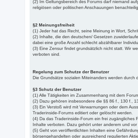
(2) Im Geltungsbereich des Forums darf niemand aufg
religiösen oder politischen Anschauungen benachteil
§2 Meinungsfreiheit
(1) Jeder hat das Recht, seine Meinung in Wort, Schr
(2) Inhalte, die den deutschen/ Gesetzen zuwiderlauf
dabei eine große Anzahl schlecht abzählbarer Indiv
(3) Eine Zensur findet grundsätzlich nicht statt. Wir w
verboten sind.
Regelung zum Schutze der Benutzer
Die Grundsätze sozialen Miteinanders werden durch d
§3 Schutz der Benutzer
(1) Alle Tätigkeiten im Zusammenhang mit dem Forum
(2) Dazu gehören insbesondere die §§ 86 f., 130 f., 13
(3) Ein Verstoß wird mit Verwarnungen oder dem Auss
Traderinside-Forums editiert oder gelöscht werden.
(4) Da das Traderinside-Forum ein frei zugängliches 
Inhalte verboten. Dazu gehört unter anderem und vor 
(5) Geht von veröffentlichten Inhalten eine Gefährdun
börsengehandelten oder ausreichend regulierten Akti