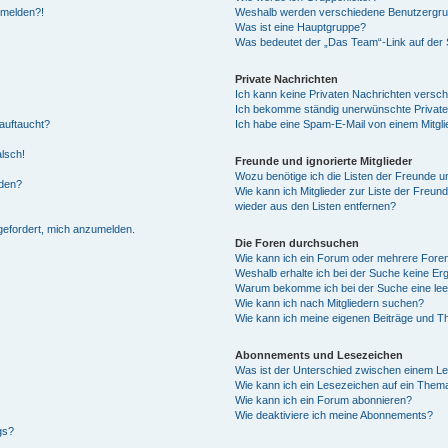
anmelden?!
Weshalb werden verschiedene Benutzergrupp
Was ist eine Hauptgruppe?
Was bedeutet der „Das Team“-Link auf der S
Private Nachrichten
Ich kann keine Privaten Nachrichten versch
Ich bekomme ständig unerwünschte Private
auftaucht?
Ich habe eine Spam-E-Mail von einem Mitgli
alsch!
Freunde und ignorierte Mitglieder
Wozu benötige ich die Listen der Freunde un
rden?
Wie kann ich Mitglieder zur Liste der Freund
wieder aus den Listen entfernen?
fgefordert, mich anzumelden.
Die Foren durchsuchen
Wie kann ich ein Forum oder mehrere For
Weshalb erhalte ich bei der Suche keine Er
Warum bekomme ich bei der Suche eine lee
Wie kann ich nach Mitgliedern suchen?
Wie kann ich meine eigenen Beiträge und T
Abonnements und Lesezeichen
Was ist der Unterschied zwischen einem L
Wie kann ich ein Lesezeichen auf ein Them
Wie kann ich ein Forum abonnieren?
Wie deaktiviere ich meine Abonnements?
gs?