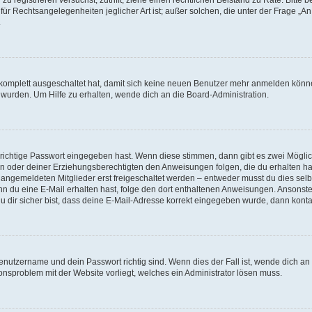
für Rechtsangelegenheiten jeglicher Art ist; außer solchen, die unter der Frage „
.
g komplett ausgeschaltet hat, damit sich keine neuen Benutzer mehr anmelden könn
 wurden. Um Hilfe zu erhalten, wende dich an die Board-Administration.
 richtige Passwort eingegeben hast. Wenn diese stimmen, dann gibt es zwei Mögl
tern oder deiner Erziehungsberechtigten den Anweisungen folgen, die du erhalten ha
u angemeldeten Mitglieder erst freigeschaltet werden – entweder musst du dies selbs
. Wenn du eine E-Mail erhalten hast, folge den dort enthaltenen Anweisungen. Ansons
 dir sicher bist, dass deine E-Mail-Adresse korrekt eingegeben wurde, dann kontak
Benutzername und dein Passwort richtig sind. Wenn dies der Fall ist, wende dich a
ionsproblem mit der Website vorliegt, welches ein Administrator lösen muss.