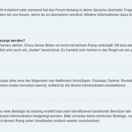
t installiert oder niemand hat das Forum bislang in deine Sprache übersetzt. Frag
, würden wir uns freuen, wenn du es übersetzen würdest. Weitere Informationen dazu
gezeigt werden?
amen stehen. Eines dieser Bilder ist meist mit deinem Rang verknüpft: Oft sind di
ld wird auch als „Avatar“ bezeichnet. Es handelt sich hierbei in der Regel um ein
 Avatar über eine der folgenden vier Methoden hinzufügen: Gravatar, Galerie, Rem
en Avatar benutzen kannst, solltest du die Board-Administration kontaktieren.
viele Beiträge du bislang erstellt hast oder identifizieren bestimmte Benutzer w
 Board-Administration festgelegt wurden. Bitte schreibe keine sinnlosen Beiträge
wird deinen Rang unter Umständen einfach wieder zurücksetzen.