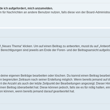
rde ich aufgefordert, mich anzumelden.
ion für Nachrichten an andere Benutzer nutzen, falls diese von der Board-Administ
„Neues Thema“ klicken. Um auf einen Beitrag zu antworten, musst du auf „Antworte
e Berechtigungen sind jeweils am Ende der Foren- und der Beitragsansicht aufgeliste
r deine eigenen Beiträge bearbeiten oder löschen. Du kannst einen Beitrag bearbe
inen begrenzten Zeitraum nach seiner Erstellung möglich. Wenn bereits jemand auf de
 die Anzahl als auch der letzte Zeitpunkt der Bearbeitungen angezeigt. Dieser Hi
en Beitrag überarbeitet hat. Diese können jedoch, falls sie es für nötig halten, ei
hen können, wenn bereits jemand darauf geantwortet hat.