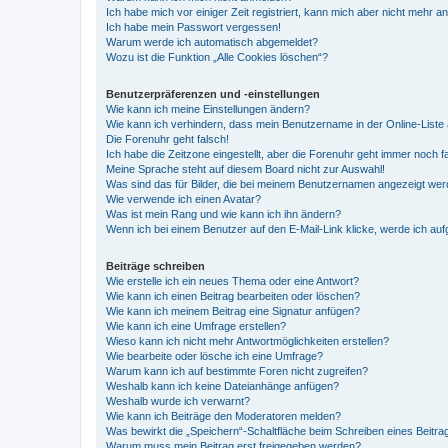
Ich habe mich vor einiger Zeit registriert, kann mich aber nicht mehr 
Ich habe mein Passwort vergessen!
Warum werde ich automatisch abgemeldet?
Wozu ist die Funktion „Alle Cookies löschen“?
Benutzerpräferenzen und -einstellungen
Wie kann ich meine Einstellungen ändern?
Wie kann ich verhindern, dass mein Benutzername in der Online-Liste 
Die Forenuhr geht falsch!
Ich habe die Zeitzone eingestellt, aber die Forenuhr geht immer noch f
Meine Sprache steht auf diesem Board nicht zur Auswahl!
Was sind das für Bilder, die bei meinem Benutzernamen angezeigt we
Wie verwende ich einen Avatar?
Was ist mein Rang und wie kann ich ihn ändern?
Wenn ich bei einem Benutzer auf den E-Mail-Link klicke, werde ich au
Beiträge schreiben
Wie erstelle ich ein neues Thema oder eine Antwort?
Wie kann ich einen Beitrag bearbeiten oder löschen?
Wie kann ich meinem Beitrag eine Signatur anfügen?
Wie kann ich eine Umfrage erstellen?
Wieso kann ich nicht mehr Antwortmöglichkeiten erstellen?
Wie bearbeite oder lösche ich eine Umfrage?
Warum kann ich auf bestimmte Foren nicht zugreifen?
Weshalb kann ich keine Dateianhänge anfügen?
Weshalb wurde ich verwarnt?
Wie kann ich Beiträge den Moderatoren melden?
Was bewirkt die „Speichern“-Schaltfläche beim Schreiben eines Beitra
Warum muss mein Beitrag erst freigegeben werden?