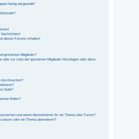
en farbig dargestellt?
tartseite?
icken!
 Nachrichten!
ed dieses Forums erhalten!
d ignorierten Mitglieder?
e oder zur Liste der ignorierten Mitglieder hinzufügen oder diese
en durchsuchen?
gebnisse?
re Seite?
hemen finden?
esezeichen und einem Abonnements für ein Thema oder Forum?
a setzen oder ein Thema abonnieren?