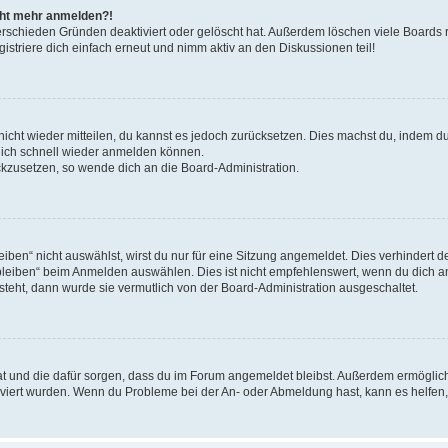
icht mehr anmelden?!
erschieden Gründen deaktiviert oder gelöscht hat. Außerdem löschen viele Boards r
triere dich einfach erneut und nimm aktiv an den Diskussionen teil!
 nicht wieder mitteilen, du kannst es jedoch zurücksetzen. Dies machst du, indem 
 dich schnell wieder anmelden können.
ückzusetzen, so wende dich an die Board-Administration.
en“ nicht auswählst, wirst du nur für eine Sitzung angemeldet. Dies verhindert 
leiben“ beim Anmelden auswählen. Dies ist nicht empfehlenswert, wenn du dich an
 steht, dann wurde sie vermutlich von der Board-Administration ausgeschaltet.
 hat und die dafür sorgen, dass du im Forum angemeldet bleibst. Außerdem ermögli
tiviert wurden. Wenn du Probleme bei der An- oder Abmeldung hast, kann es helfen