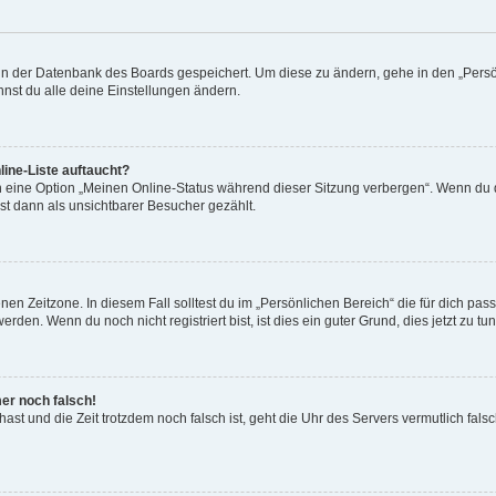
n in der Datenbank des Boards gespeichert. Um diese zu ändern, gehe in den „Persö
nst du alle deine Einstellungen ändern.
ine-Liste auftaucht?
n eine Option „Meinen Online-Status während dieser Sitzung verbergen“. Wenn du d
st dann als unsichtbarer Besucher gezählt.
en Zeitzone. In diesem Fall solltest du im „Persönlichen Bereich“ die für dich passe
den. Wenn du noch nicht registriert bist, ist dies ein guter Grund, dies jetzt zu tun
mer noch falsch!
t hast und die Zeit trotzdem noch falsch ist, geht die Uhr des Servers vermutlich fal