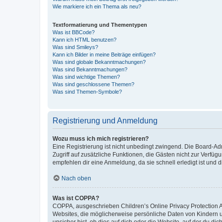
Wie markiere ich ein Thema als neu?
Textformatierung und Thementypen
Was ist BBCode?
Kann ich HTML benutzen?
Was sind Smileys?
Kann ich Bilder in meine Beiträge einfügen?
Was sind globale Bekanntmachungen?
Was sind Bekanntmachungen?
Was sind wichtige Themen?
Was sind geschlossene Themen?
Was sind Themen-Symbole?
Registrierung und Anmeldung
Wozu muss ich mich registrieren?
Eine Registrierung ist nicht unbedingt zwingend. Die Board-Admin
Zugriff auf zusätzliche Funktionen, die Gästen nicht zur Verfüg
empfehlen dir eine Anmeldung, da sie schnell erledigt ist und dir
Nach oben
Was ist COPPA?
COPPA, ausgeschrieben Children’s Online Privacy Protection Ac
Websites, die möglicherweise persönliche Daten von Kindern 
unsicher bist, ob dies auf dich oder die Website, auf der du dic