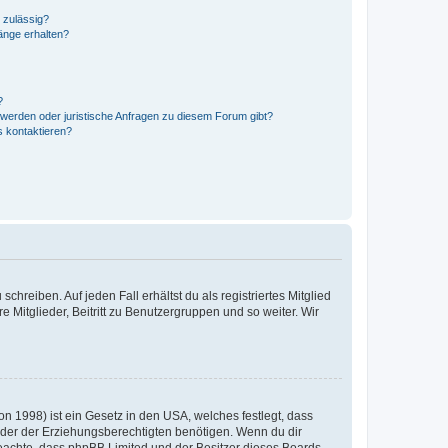
 zulässig?
hänge erhalten?
?
hwerden oder juristische Anfragen zu diesem Forum gibt?
s kontaktieren?
chreiben. Auf jeden Fall erhältst du als registriertes Mitglied
e Mitglieder, Beitritt zu Benutzergruppen und so weiter. Wir
n 1998) ist ein Gesetz in den USA, welches festlegt, dass
der der Erziehungsberechtigten benötigen. Wenn du dir
te beachte, dass phpBB Limited und der Besitzer dieses Boards