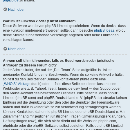
phpBB.de
zu finden.
Nach oben
Warum ist Funktion x oder y nicht enthalten?
Diese Software wurde von phpBB Limited geschrieben. Wenn du denkst, dass
eine Funktion implementiert werden sollte, dann besuche
phpBB Ideas
, wo du
deine Stimme für bestehende Vorschläge abgeben oder neue Funktionen
vorschlagen kannst.
Nach oben
An wen soll ich mich wenden, falls es Beschwerden oder juristische
Anfragen zu diesem Forum gibt?
Jeder Administrator, der auf der „Das Team“-Seite aufgeführt ist, ist ein
geeigneter Kontakt für deine Beschwerde. Wenn du so keine Antwort erhältst,
solltest du den Besitzer der Domain kontaktieren (führe dazu eine
„WHOIS“-Abfrage
durch) oder — falls diese Seite bei einem kostenlosen
Webhoster wie z. B. Yahoo!, free.fr, funpic.de usw. liegt — den Support oder
den Abuse-Kontakt des betreffenden Dienstes. Bitte beachte, dass phpBB
Limited (phpBB.com) und phpBB Deutschland e. V. (phpBB.de)
absolut keinen
Einfluss
auf die Benutzung oder den oder die Benutzer der Forensoftware
haben und dafür in keiner Weise zur Verantwortung herangezogen werden
können. Kontaktiere daher nie phpBB Limited oder phpBB Deutschland e. V. in
Zusammenhang mit jeglichen juristischen Fragen (Unterlassungserklärungen,
Haftungsfragen usw.), die
sich nicht direkt
auf die Websiten phpbb.com,
phpbb.de oder die phpBB-Software selbst beziehen. Falls du phpBB Limited