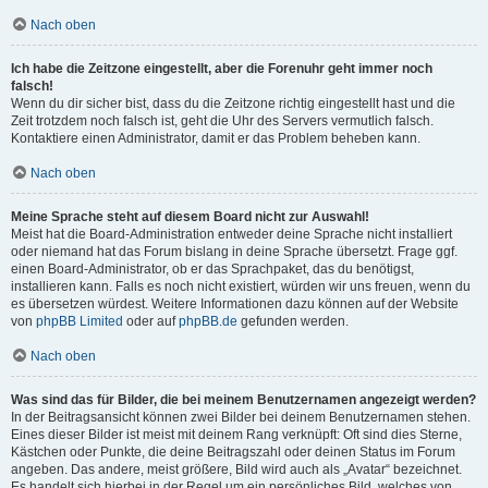
Nach oben
Ich habe die Zeitzone eingestellt, aber die Forenuhr geht immer noch
falsch!
Wenn du dir sicher bist, dass du die Zeitzone richtig eingestellt hast und die
Zeit trotzdem noch falsch ist, geht die Uhr des Servers vermutlich falsch.
Kontaktiere einen Administrator, damit er das Problem beheben kann.
Nach oben
Meine Sprache steht auf diesem Board nicht zur Auswahl!
Meist hat die Board-Administration entweder deine Sprache nicht installiert
oder niemand hat das Forum bislang in deine Sprache übersetzt. Frage ggf.
einen Board-Administrator, ob er das Sprachpaket, das du benötigst,
installieren kann. Falls es noch nicht existiert, würden wir uns freuen, wenn du
es übersetzen würdest. Weitere Informationen dazu können auf der Website
von
phpBB Limited
oder auf
phpBB.de
gefunden werden.
Nach oben
Was sind das für Bilder, die bei meinem Benutzernamen angezeigt werden?
In der Beitragsansicht können zwei Bilder bei deinem Benutzernamen stehen.
Eines dieser Bilder ist meist mit deinem Rang verknüpft: Oft sind dies Sterne,
Kästchen oder Punkte, die deine Beitragszahl oder deinen Status im Forum
angeben. Das andere, meist größere, Bild wird auch als „Avatar“ bezeichnet.
Es handelt sich hierbei in der Regel um ein persönliches Bild, welches von