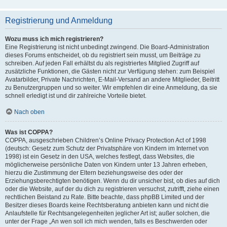
Registrierung und Anmeldung
Wozu muss ich mich registrieren?
Eine Registrierung ist nicht unbedingt zwingend. Die Board-Administration
dieses Forums entscheidet, ob du registriert sein musst, um Beiträge zu
schreiben. Auf jeden Fall erhältst du als registriertes Mitglied Zugriff auf
zusätzliche Funktionen, die Gästen nicht zur Verfügung stehen: zum Beispiel
Avatarbilder, Private Nachrichten, E-Mail-Versand an andere Mitglieder, Beitritt
zu Benutzergruppen und so weiter. Wir empfehlen dir eine Anmeldung, da sie
schnell erledigt ist und dir zahlreiche Vorteile bietet.
Nach oben
Was ist COPPA?
COPPA, ausgeschrieben Children’s Online Privacy Protection Act of 1998
(deutsch: Gesetz zum Schutz der Privatsphäre von Kindern im Internet von
1998) ist ein Gesetz in den USA, welches festlegt, dass Websites, die
möglicherweise persönliche Daten von Kindern unter 13 Jahren erheben,
hierzu die Zustimmung der Eltern beziehungsweise des oder der
Erziehungsberechtigten benötigen. Wenn du dir unsicher bist, ob dies auf dich
oder die Website, auf der du dich zu registrieren versuchst, zutrifft, ziehe einen
rechtlichen Beistand zu Rate. Bitte beachte, dass phpBB Limited und der
Besitzer dieses Boards keine Rechtsberatung anbieten kann und nicht die
Anlaufstelle für Rechtsangelegenheiten jeglicher Art ist; außer solchen, die
unter der Frage „An wen soll ich mich wenden, falls es Beschwerden oder