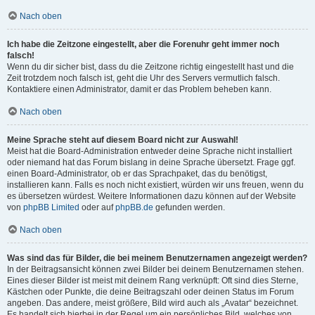
Nach oben
Ich habe die Zeitzone eingestellt, aber die Forenuhr geht immer noch
falsch!
Wenn du dir sicher bist, dass du die Zeitzone richtig eingestellt hast und die
Zeit trotzdem noch falsch ist, geht die Uhr des Servers vermutlich falsch.
Kontaktiere einen Administrator, damit er das Problem beheben kann.
Nach oben
Meine Sprache steht auf diesem Board nicht zur Auswahl!
Meist hat die Board-Administration entweder deine Sprache nicht installiert
oder niemand hat das Forum bislang in deine Sprache übersetzt. Frage ggf.
einen Board-Administrator, ob er das Sprachpaket, das du benötigst,
installieren kann. Falls es noch nicht existiert, würden wir uns freuen, wenn du
es übersetzen würdest. Weitere Informationen dazu können auf der Website
von
phpBB Limited
oder auf
phpBB.de
gefunden werden.
Nach oben
Was sind das für Bilder, die bei meinem Benutzernamen angezeigt werden?
In der Beitragsansicht können zwei Bilder bei deinem Benutzernamen stehen.
Eines dieser Bilder ist meist mit deinem Rang verknüpft: Oft sind dies Sterne,
Kästchen oder Punkte, die deine Beitragszahl oder deinen Status im Forum
angeben. Das andere, meist größere, Bild wird auch als „Avatar“ bezeichnet.
Es handelt sich hierbei in der Regel um ein persönliches Bild, welches von