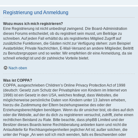
Registrierung und Anmeldung
Wozu muss ich mich registrieren?
Eine Registrierung ist nicht unbedingt zwingend. Die Board-Administration
dieses Forums entscheidet, ob du registriert sein musst, um Beiträge zu
schreiben. Auf jeden Fall erhältst du als registriertes Mitglied Zugriff auf
zusätzliche Funktionen, die Gästen nicht zur Verfügung stehen: zum Beispiel
Avatarbilder, Private Nachrichten, E-Mail-Versand an andere Mitglieder, Beitritt
zu Benutzergruppen und so weiter. Wir empfehlen dir eine Anmeldung, da sie
schnell erledigt ist und dir zahlreiche Vorteile bietet.
Nach oben
Was ist COPPA?
COPPA, ausgeschrieben Children’s Online Privacy Protection Act of 1998
(deutsch: Gesetz zum Schutz der Privatsphäre von Kindern im Internet von
1998) ist ein Gesetz in den USA, welches festlegt, dass Websites, die
möglicherweise persönliche Daten von Kindern unter 13 Jahren erheben,
hierzu die Zustimmung der Eltern beziehungsweise des oder der
Erziehungsberechtigten benötigen. Wenn du dir unsicher bist, ob dies auf dich
oder die Website, auf der du dich zu registrieren versuchst, zutrifft, ziehe einen
rechtlichen Beistand zu Rate. Bitte beachte, dass phpBB Limited und der
Besitzer dieses Boards keine Rechtsberatung anbieten kann und nicht die
Anlaufstelle für Rechtsangelegenheiten jeglicher Art ist; außer solchen, die
unter der Frage „An wen soll ich mich wenden, falls es Beschwerden oder