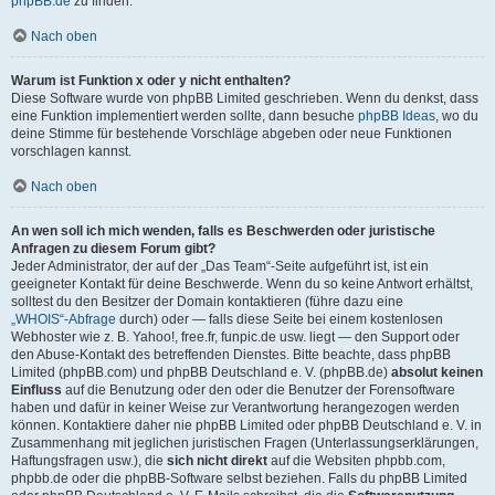
phpBB.de
zu finden.
Nach oben
Warum ist Funktion x oder y nicht enthalten?
Diese Software wurde von phpBB Limited geschrieben. Wenn du denkst, dass
eine Funktion implementiert werden sollte, dann besuche
phpBB Ideas
, wo du
deine Stimme für bestehende Vorschläge abgeben oder neue Funktionen
vorschlagen kannst.
Nach oben
An wen soll ich mich wenden, falls es Beschwerden oder juristische
Anfragen zu diesem Forum gibt?
Jeder Administrator, der auf der „Das Team“-Seite aufgeführt ist, ist ein
geeigneter Kontakt für deine Beschwerde. Wenn du so keine Antwort erhältst,
solltest du den Besitzer der Domain kontaktieren (führe dazu eine
„WHOIS“-Abfrage
durch) oder — falls diese Seite bei einem kostenlosen
Webhoster wie z. B. Yahoo!, free.fr, funpic.de usw. liegt — den Support oder
den Abuse-Kontakt des betreffenden Dienstes. Bitte beachte, dass phpBB
Limited (phpBB.com) und phpBB Deutschland e. V. (phpBB.de)
absolut keinen
Einfluss
auf die Benutzung oder den oder die Benutzer der Forensoftware
haben und dafür in keiner Weise zur Verantwortung herangezogen werden
können. Kontaktiere daher nie phpBB Limited oder phpBB Deutschland e. V. in
Zusammenhang mit jeglichen juristischen Fragen (Unterlassungserklärungen,
Haftungsfragen usw.), die
sich nicht direkt
auf die Websiten phpbb.com,
phpbb.de oder die phpBB-Software selbst beziehen. Falls du phpBB Limited