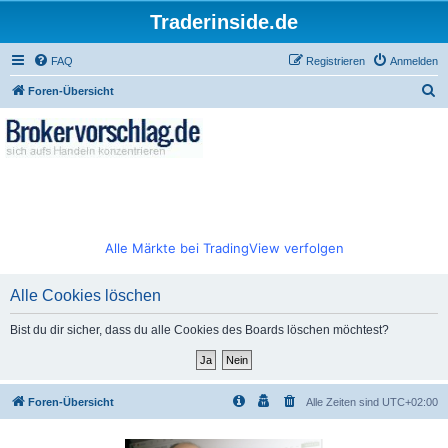
Traderinside.de
FAQ
Registrieren
Anmelden
S
Foren-Übersicht
u
c
h
e
Alle Märkte bei TradingView verfolgen
Alle Cookies löschen
Bist du dir sicher, dass du alle Cookies des Boards löschen möchtest?
Foren-Übersicht
Alle Zeiten sind
UTC+02:00