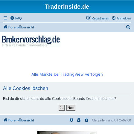
Traderinside.de
FAQ
Registrieren
Anmelden
S
Foren-Übersicht
u
c
h
e
Alle Märkte bei TradingView verfolgen
Alle Cookies löschen
Bist du dir sicher, dass du alle Cookies des Boards löschen möchtest?
Foren-Übersicht
Alle Zeiten sind
UTC+02:00