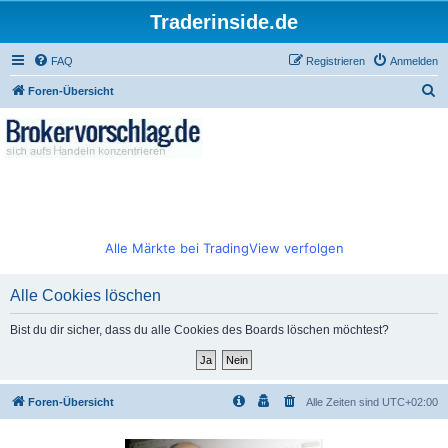
Traderinside.de
FAQ
Registrieren
Anmelden
S
Foren-Übersicht
u
c
h
e
Alle Märkte bei TradingView verfolgen
Alle Cookies löschen
Bist du dir sicher, dass du alle Cookies des Boards löschen möchtest?
Foren-Übersicht
Alle Zeiten sind
UTC+02:00