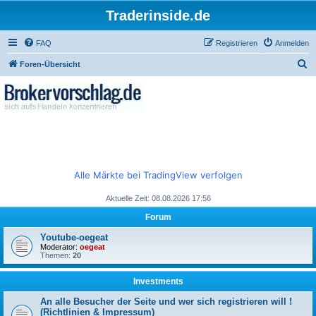
Traderinside.de
FAQ
Registrieren
Anmelden
S
Foren-Übersicht
u
c
h
e
Alle Märkte bei TradingView verfolgen
Aktuelle Zeit: 08.08.2026 17:56
Forum
Youtube-oegeat
Moderator:
oegeat
Themen:
20
Investments
An alle Besucher der Seite und wer sich registrieren will !
(Richtlinien & Impressum)