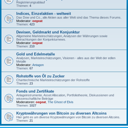
Registrierungsablauf
Themen:
4
Indices, Einzelaktien - weltweit
Dax Dow und Co., alle Aktien aus aller Welt sind das Thema dieses Forums.
Moderator:
oegeat
Themen:
423
Devisen, Geldmarkt und Konjunktur
Allgemeine Markteinschätzungen, Analysen der Währungen sowie
Betrachtungen der Konjunkturnews.
Moderator:
oegeat
Themen:
210
Gold und Edelmetalle
Analysen, Markteinschätzungen, Visionen - alles aus der Welt der edlen
Metalle
Moderator:
Antagon
Themen:
67
Rohstoffe von Öl zu Zucker
Charttechnische Markteinschätzungen der Rohstoffe
Themen:
23
Fonds und Zertifikate
Anlageinstrumente, Asset Allocation, Portfoliotheorie, Diskussionen und
wissenschaftliche Beiträge
Moderatoren:
oegeat
,
The Ghost of Elvis
Themen:
1027
Kryptowährungen von Bitcoin zu diversen Altcoins
Hier geht es um diverse Kryptowährungen von Bitcoin zu diversen Altcoins.
Themen:
21