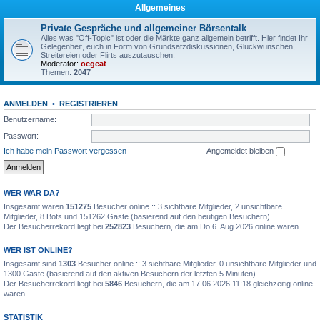
Allgemeines
Private Gespräche und allgemeiner Börsentalk
Alles was "Off-Topic" ist oder die Märkte ganz allgemein betrifft. Hier findet Ihr
Gelegenheit, euch in Form von Grundsatzdiskussionen, Glückwünschen,
Streitereien oder Flirts auszutauschen.
Moderator:
oegeat
Themen:
2047
ANMELDEN
•
REGISTRIEREN
Benutzername:
Passwort:
Ich habe mein Passwort vergessen
Angemeldet bleiben
WER WAR DA?
Insgesamt waren
151275
Besucher online :: 3 sichtbare Mitglieder, 2 unsichtbare
Mitglieder, 8 Bots und 151262 Gäste (basierend auf den heutigen Besuchern)
Der Besucherrekord liegt bei
252823
Besuchern, die am Do 6. Aug 2026 online waren.
WER IST ONLINE?
Insgesamt sind
1303
Besucher online :: 3 sichtbare Mitglieder, 0 unsichtbare Mitglieder und
1300 Gäste (basierend auf den aktiven Besuchern der letzten 5 Minuten)
Der Besucherrekord liegt bei
5846
Besuchern, die am 17.06.2026 11:18 gleichzeitig online
waren.
STATISTIK