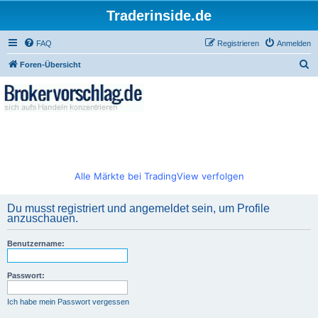
Traderinside.de
FAQ
Registrieren
Anmelden
S
Foren-Übersicht
u
c
h
e
Alle Märkte bei TradingView verfolgen
Du musst registriert und angemeldet sein, um Profile
anzuschauen.
Benutzername:
Passwort:
Ich habe mein Passwort vergessen