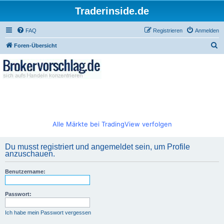
Traderinside.de
FAQ
Registrieren
Anmelden
S
Foren-Übersicht
u
c
h
e
Alle Märkte bei TradingView verfolgen
Du musst registriert und angemeldet sein, um Profile
anzuschauen.
Benutzername:
Passwort:
Ich habe mein Passwort vergessen