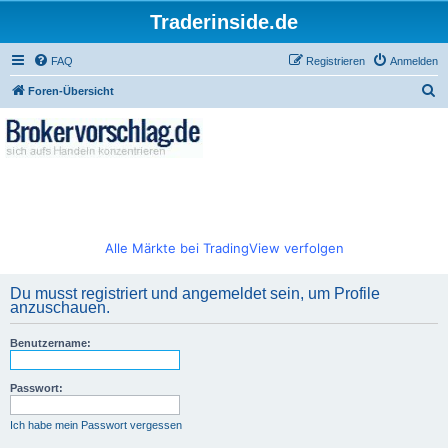
Traderinside.de
FAQ
Registrieren
Anmelden
S
Foren-Übersicht
u
c
h
e
Alle Märkte bei TradingView verfolgen
Du musst registriert und angemeldet sein, um Profile
anzuschauen.
Benutzername:
Passwort:
Ich habe mein Passwort vergessen