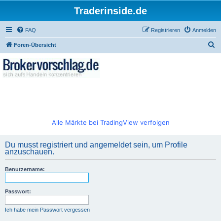
Traderinside.de
FAQ
Registrieren
Anmelden
S
Foren-Übersicht
u
c
h
e
Alle Märkte bei TradingView verfolgen
Du musst registriert und angemeldet sein, um Profile
anzuschauen.
Benutzername:
Passwort:
Ich habe mein Passwort vergessen