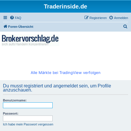
Traderinside.de
FAQ
Registrieren
Anmelden
S
Foren-Übersicht
u
c
h
e
Alle Märkte bei TradingView verfolgen
Du musst registriert und angemeldet sein, um Profile
anzuschauen.
Benutzername:
Passwort:
Ich habe mein Passwort vergessen