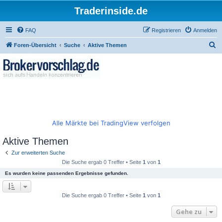
Traderinside.de
FAQ
Registrieren
Anmelden
S
Foren-Übersicht
Suche
Aktive Themen
u
c
h
e
Alle Märkte bei TradingView verfolgen
Aktive Themen
Zur erweiterten Suche
Die Suche ergab 0 Treffer • Seite
1
von
1
Es wurden keine passenden Ergebnisse gefunden.
Die Suche ergab 0 Treffer • Seite
1
von
1
Gehe zu