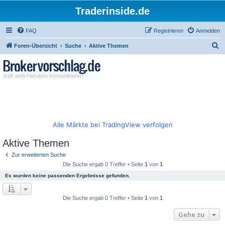
Traderinside.de
FAQ
Registrieren
Anmelden
S
Foren-Übersicht
Suche
Aktive Themen
u
c
h
e
Alle Märkte bei TradingView verfolgen
Aktive Themen
Zur erweiterten Suche
Die Suche ergab 0 Treffer • Seite
1
von
1
Es wurden keine passenden Ergebnisse gefunden.
Die Suche ergab 0 Treffer • Seite
1
von
1
Gehe zu