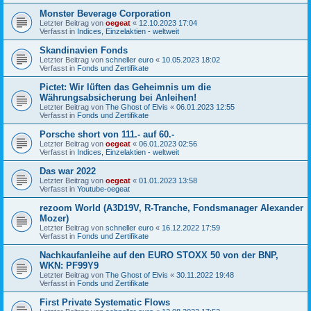
Monster Beverage Corporation
Letzter Beitrag von
oegeat
«
12.10.2023 17:04
Verfasst in
Indices, Einzelaktien - weltweit
Skandinavien Fonds
Letzter Beitrag von
schneller euro
«
10.05.2023 18:02
Verfasst in
Fonds und Zertifikate
Pictet: Wir lüften das Geheimnis um die
Währungsabsicherung bei Anleihen!
Letzter Beitrag von
The Ghost of Elvis
«
06.01.2023 12:55
Verfasst in
Fonds und Zertifikate
Porsche short von 111.- auf 60.-
Letzter Beitrag von
oegeat
«
06.01.2023 02:56
Verfasst in
Indices, Einzelaktien - weltweit
Das war 2022
Letzter Beitrag von
oegeat
«
01.01.2023 13:58
Verfasst in
Youtube-oegeat
rezoom World (A3D19V, R-Tranche, Fondsmanager Alexander
Mozer)
Letzter Beitrag von
schneller euro
«
16.12.2022 17:59
Verfasst in
Fonds und Zertifikate
Nachkaufanleihe auf den EURO STOXX 50 von der BNP,
WKN: PF99Y9
Letzter Beitrag von
The Ghost of Elvis
«
30.11.2022 19:48
Verfasst in
Fonds und Zertifikate
First Private Systematic Flows