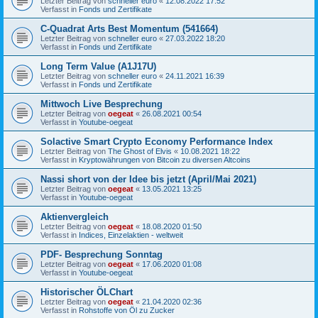
Letzter Beitrag von
schneller euro
«
12.08.2022 17:52
Verfasst in
Fonds und Zertifikate
C-Quadrat Arts Best Momentum (541664)
Letzter Beitrag von
schneller euro
«
27.03.2022 18:20
Verfasst in
Fonds und Zertifikate
Long Term Value (A1J17U)
Letzter Beitrag von
schneller euro
«
24.11.2021 16:39
Verfasst in
Fonds und Zertifikate
Mittwoch Live Besprechung
Letzter Beitrag von
oegeat
«
26.08.2021 00:54
Verfasst in
Youtube-oegeat
Solactive Smart Crypto Economy Performance Index
Letzter Beitrag von
The Ghost of Elvis
«
10.08.2021 18:22
Verfasst in
Kryptowährungen von Bitcoin zu diversen Altcoins
Nassi short von der Idee bis jetzt (April/Mai 2021)
Letzter Beitrag von
oegeat
«
13.05.2021 13:25
Verfasst in
Youtube-oegeat
Aktienvergleich
Letzter Beitrag von
oegeat
«
18.08.2020 01:50
Verfasst in
Indices, Einzelaktien - weltweit
PDF- Besprechung Sonntag
Letzter Beitrag von
oegeat
«
17.06.2020 01:08
Verfasst in
Youtube-oegeat
Historischer ÖLChart
Letzter Beitrag von
oegeat
«
21.04.2020 02:36
Verfasst in
Rohstoffe von Öl zu Zucker