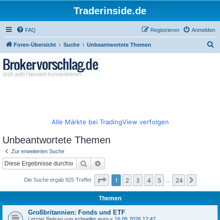
Traderinside.de
FAQ
Registrieren
Anmelden
S
Foren-Übersicht
Suche
Unbeantwortete Themen
u
c
h
e
Alle Märkte bei TradingView verfolgen
Unbeantwortete Themen
Zur erweiterten Suche
Suche
Erweiterte Suche
Seite
1
von
24
1
2
3
4
5
24
Nächst
Die Suche ergab 925 Treffer
…
Themen
Großbritannien: Fonds und ETF
Letzter Beitrag von
schneller euro
«
16.05.2026 12:47