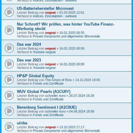
Verfasst in
Indices, Einzelaktien - weltweit
US-Batteriehersteller Microvast
Letzter Beitrag von
oegeat
«
01.03.2025 12:01
Verfasst in
Indices, Einzelaktien - weltweit
Nur Schrott? Wir prüfen, was hinter YouTube Finanz-
Werbung steckt
Letzter Beitrag von
oegeat
«
16.01.2025 00:35
Verfasst in
Private Gespräche und allgemeiner Börsentalk
Das war 2024
Letzter Beitrag von
oegeat
«
16.01.2025 00:09
Verfasst in
Youtube-oegeat
Das war 2023
Letzter Beitrag von
oegeat
«
16.01.2025 00:08
Verfasst in
Youtube-oegeat
HP&P Global Equity
Letzter Beitrag von
The Ghost of Elvis
«
14.11.2024 18:05
Verfasst in
Fonds und Zertifikate
WUV Global Pearls (A1CU0Y)
Letzter Beitrag von
schneller euro
«
26.07.2024 16:28
Verfasst in
Fonds und Zertifikate
Berenberg Sentiment I (A1C0UE)
Letzter Beitrag von
schneller euro
«
04.04.2024 18:58
Verfasst in
Fonds und Zertifikate
ulrike
Letzter Beitrag von
oegeat
«
13.10.2023 17:17
Verfasst in
Private Gespräche und allgemeiner Börsentalk