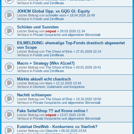
Verfasst in
Fonds und Zertifikate
JOHCM Global Opp. vs GQG Gl. Equity
Letzter Beitrag von
schneller euro
«
18.04.2026 16:49
Verfasst in
Fonds und Zertifikate
Schiiten und Sunniten
Letzter Beitrag von
oegeat
«
29.03.2026 21:34
Verfasst in
Private Gespräche und allgemeiner Börsentalk
EILMELDUNG: ehemalige Top-Fonds drastisch abgewertet
von Scope
Letzter Beitrag von
The Ghost of Elvis
«
27.01.2026 22:14
Verfasst in
Fonds und Zertifikate
Macro + Strategy (Wkn A1cwl7)
Letzter Beitrag von
The Ghost of Elvis
«
03.01.2026 19:41
Verfasst in
Fonds und Zertifikate
Märkte aktuell echt chaotisch
Letzter Beitrag von
Iines
«
12.12.2025 13:34
Verfasst in
Devisen, Geldmarkt und Konjunktur
Nachtti schlampen
Letzter Beitrag von
The Ghost of Elvis
«
13.10.2025 19:50
Verfasst in
Private Gespräche und allgemeiner Börsentalk
Fake Seite/Shop ?? auf Krone online !
Letzter Beitrag von
oegeat
«
13.07.2025 13:09
Verfasst in
Private Gespräche und allgemeiner Börsentalk
Eutelsat OneWeb - Konkurrenz zu Starlink?
Letzter Beitrag von
Olaschir
«
05.03.2025 23:54