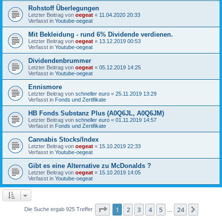
Rohstoff Überlegungen
Letzter Beitrag von
oegeat
«
11.04.2020 20:33
Verfasst in
Youtube-oegeat
Mit Bekleidung - rund 6% Dividende verdienen.
Letzter Beitrag von
oegeat
«
13.12.2019 00:53
Verfasst in
Youtube-oegeat
Dividendenbrummer
Letzter Beitrag von
oegeat
«
05.12.2019 14:25
Verfasst in
Youtube-oegeat
Ennismore
Letzter Beitrag von
schneller euro
«
25.11.2019 13:29
Verfasst in
Fonds und Zertifikate
HB Fonds Substanz Plus (A0Q6JL, A0Q6JM)
Letzter Beitrag von
schneller euro
«
01.11.2019 14:57
Verfasst in
Fonds und Zertifikate
Cannabis Stocks/Index
Letzter Beitrag von
oegeat
«
15.10.2019 22:33
Verfasst in
Youtube-oegeat
Gibt es eine Alternative zu McDonalds ?
Letzter Beitrag von
oegeat
«
15.10.2019 14:05
Verfasst in
Youtube-oegeat
Seite
1
von
24
1
2
3
4
5
24
Nächst
Die Suche ergab 925 Treffer
…