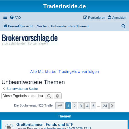
Traderinside.de
FAQ
Registrieren
Anmelden
S
Foren-Übersicht
Suche
Unbeantwortete Themen
u
c
h
e
Alle Märkte bei TradingView verfolgen
Unbeantwortete Themen
Zur erweiterten Suche
Suche
Erweiterte Suche
Seite
1
von
24
1
2
3
4
5
24
Nächst
Die Suche ergab 925 Treffer
…
Themen
Großbritannien: Fonds und ETF
Letzter Beitrag von
schneller euro
«
16.05.2026 12:47