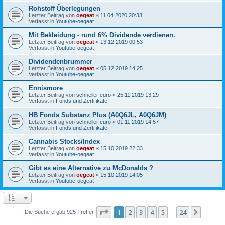
Rohstoff Überlegungen
Letzter Beitrag von
oegeat
«
11.04.2020 20:33
Verfasst in
Youtube-oegeat
Mit Bekleidung - rund 6% Dividende verdienen.
Letzter Beitrag von
oegeat
«
13.12.2019 00:53
Verfasst in
Youtube-oegeat
Dividendenbrummer
Letzter Beitrag von
oegeat
«
05.12.2019 14:25
Verfasst in
Youtube-oegeat
Ennismore
Letzter Beitrag von
schneller euro
«
25.11.2019 13:29
Verfasst in
Fonds und Zertifikate
HB Fonds Substanz Plus (A0Q6JL, A0Q6JM)
Letzter Beitrag von
schneller euro
«
01.11.2019 14:57
Verfasst in
Fonds und Zertifikate
Cannabis Stocks/Index
Letzter Beitrag von
oegeat
«
15.10.2019 22:33
Verfasst in
Youtube-oegeat
Gibt es eine Alternative zu McDonalds ?
Letzter Beitrag von
oegeat
«
15.10.2019 14:05
Verfasst in
Youtube-oegeat
Seite
1
von
24
1
2
3
4
5
24
Nächst
Die Suche ergab 925 Treffer
…