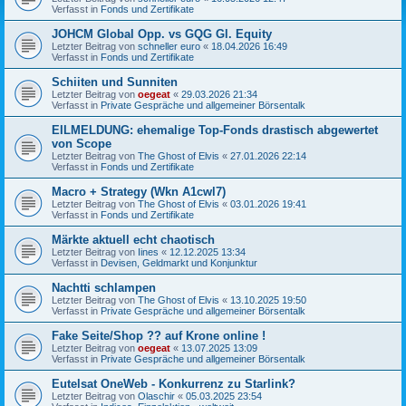
Verfasst in
Fonds und Zertifikate
JOHCM Global Opp. vs GQG Gl. Equity
Letzter Beitrag von
schneller euro
«
18.04.2026 16:49
Verfasst in
Fonds und Zertifikate
Schiiten und Sunniten
Letzter Beitrag von
oegeat
«
29.03.2026 21:34
Verfasst in
Private Gespräche und allgemeiner Börsentalk
EILMELDUNG: ehemalige Top-Fonds drastisch abgewertet
von Scope
Letzter Beitrag von
The Ghost of Elvis
«
27.01.2026 22:14
Verfasst in
Fonds und Zertifikate
Macro + Strategy (Wkn A1cwl7)
Letzter Beitrag von
The Ghost of Elvis
«
03.01.2026 19:41
Verfasst in
Fonds und Zertifikate
Märkte aktuell echt chaotisch
Letzter Beitrag von
Iines
«
12.12.2025 13:34
Verfasst in
Devisen, Geldmarkt und Konjunktur
Nachtti schlampen
Letzter Beitrag von
The Ghost of Elvis
«
13.10.2025 19:50
Verfasst in
Private Gespräche und allgemeiner Börsentalk
Fake Seite/Shop ?? auf Krone online !
Letzter Beitrag von
oegeat
«
13.07.2025 13:09
Verfasst in
Private Gespräche und allgemeiner Börsentalk
Eutelsat OneWeb - Konkurrenz zu Starlink?
Letzter Beitrag von
Olaschir
«
05.03.2025 23:54