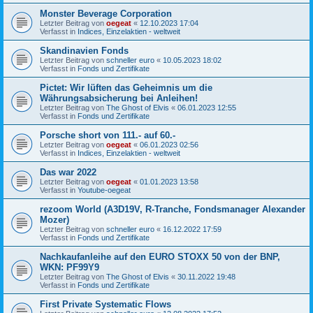
Monster Beverage Corporation
Letzter Beitrag von
oegeat
«
12.10.2023 17:04
Verfasst in
Indices, Einzelaktien - weltweit
Skandinavien Fonds
Letzter Beitrag von
schneller euro
«
10.05.2023 18:02
Verfasst in
Fonds und Zertifikate
Pictet: Wir lüften das Geheimnis um die
Währungsabsicherung bei Anleihen!
Letzter Beitrag von
The Ghost of Elvis
«
06.01.2023 12:55
Verfasst in
Fonds und Zertifikate
Porsche short von 111.- auf 60.-
Letzter Beitrag von
oegeat
«
06.01.2023 02:56
Verfasst in
Indices, Einzelaktien - weltweit
Das war 2022
Letzter Beitrag von
oegeat
«
01.01.2023 13:58
Verfasst in
Youtube-oegeat
rezoom World (A3D19V, R-Tranche, Fondsmanager Alexander
Mozer)
Letzter Beitrag von
schneller euro
«
16.12.2022 17:59
Verfasst in
Fonds und Zertifikate
Nachkaufanleihe auf den EURO STOXX 50 von der BNP,
WKN: PF99Y9
Letzter Beitrag von
The Ghost of Elvis
«
30.11.2022 19:48
Verfasst in
Fonds und Zertifikate
First Private Systematic Flows