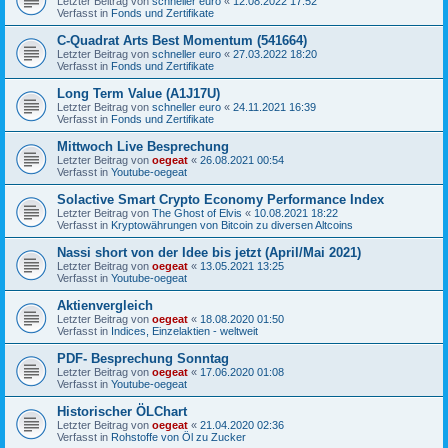
Letzter Beitrag von
schneller euro
«
12.08.2022 17:52
Verfasst in
Fonds und Zertifikate
C-Quadrat Arts Best Momentum (541664)
Letzter Beitrag von
schneller euro
«
27.03.2022 18:20
Verfasst in
Fonds und Zertifikate
Long Term Value (A1J17U)
Letzter Beitrag von
schneller euro
«
24.11.2021 16:39
Verfasst in
Fonds und Zertifikate
Mittwoch Live Besprechung
Letzter Beitrag von
oegeat
«
26.08.2021 00:54
Verfasst in
Youtube-oegeat
Solactive Smart Crypto Economy Performance Index
Letzter Beitrag von
The Ghost of Elvis
«
10.08.2021 18:22
Verfasst in
Kryptowährungen von Bitcoin zu diversen Altcoins
Nassi short von der Idee bis jetzt (April/Mai 2021)
Letzter Beitrag von
oegeat
«
13.05.2021 13:25
Verfasst in
Youtube-oegeat
Aktienvergleich
Letzter Beitrag von
oegeat
«
18.08.2020 01:50
Verfasst in
Indices, Einzelaktien - weltweit
PDF- Besprechung Sonntag
Letzter Beitrag von
oegeat
«
17.06.2020 01:08
Verfasst in
Youtube-oegeat
Historischer ÖLChart
Letzter Beitrag von
oegeat
«
21.04.2020 02:36
Verfasst in
Rohstoffe von Öl zu Zucker