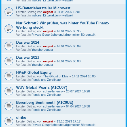
Verfasst in
Indices, Einzelaktien - weltweit
US-Batteriehersteller Microvast
Letzter Beitrag von
oegeat
«
01.03.2025 12:01
Verfasst in
Indices, Einzelaktien - weltweit
Nur Schrott? Wir prüfen, was hinter YouTube Finanz-
Werbung steckt
Letzter Beitrag von
oegeat
«
16.01.2025 00:35
Verfasst in
Private Gespräche und allgemeiner Börsentalk
Das war 2024
Letzter Beitrag von
oegeat
«
16.01.2025 00:09
Verfasst in
Youtube-oegeat
Das war 2023
Letzter Beitrag von
oegeat
«
16.01.2025 00:08
Verfasst in
Youtube-oegeat
HP&P Global Equity
Letzter Beitrag von
The Ghost of Elvis
«
14.11.2024 18:05
Verfasst in
Fonds und Zertifikate
WUV Global Pearls (A1CU0Y)
Letzter Beitrag von
schneller euro
«
26.07.2024 16:28
Verfasst in
Fonds und Zertifikate
Berenberg Sentiment I (A1C0UE)
Letzter Beitrag von
schneller euro
«
04.04.2024 18:58
Verfasst in
Fonds und Zertifikate
ulrike
Letzter Beitrag von
oegeat
«
13.10.2023 17:17
Verfasst in
Private Gespräche und allgemeiner Börsentalk