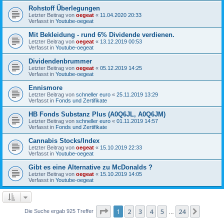
Rohstoff Überlegungen
Letzter Beitrag von
oegeat
«
11.04.2020 20:33
Verfasst in
Youtube-oegeat
Mit Bekleidung - rund 6% Dividende verdienen.
Letzter Beitrag von
oegeat
«
13.12.2019 00:53
Verfasst in
Youtube-oegeat
Dividendenbrummer
Letzter Beitrag von
oegeat
«
05.12.2019 14:25
Verfasst in
Youtube-oegeat
Ennismore
Letzter Beitrag von
schneller euro
«
25.11.2019 13:29
Verfasst in
Fonds und Zertifikate
HB Fonds Substanz Plus (A0Q6JL, A0Q6JM)
Letzter Beitrag von
schneller euro
«
01.11.2019 14:57
Verfasst in
Fonds und Zertifikate
Cannabis Stocks/Index
Letzter Beitrag von
oegeat
«
15.10.2019 22:33
Verfasst in
Youtube-oegeat
Gibt es eine Alternative zu McDonalds ?
Letzter Beitrag von
oegeat
«
15.10.2019 14:05
Verfasst in
Youtube-oegeat
Seite
1
von
24
1
2
3
4
5
24
Nächst
Die Suche ergab 925 Treffer
…