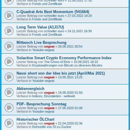
Letzter Beitrag von
schneller euro
«
12.08.2022 17:52
Verfasst in
Fonds und Zertifikate
C-Quadrat Arts Best Momentum (541664)
Letzter Beitrag von
schneller euro
«
27.03.2022 18:20
Verfasst in
Fonds und Zertifikate
Long Term Value (A1J17U)
Letzter Beitrag von
schneller euro
«
24.11.2021 16:39
Verfasst in
Fonds und Zertifikate
Mittwoch Live Besprechung
Letzter Beitrag von
oegeat
«
26.08.2021 00:54
Verfasst in
Youtube-oegeat
Solactive Smart Crypto Economy Performance Index
Letzter Beitrag von
The Ghost of Elvis
«
10.08.2021 18:22
Verfasst in
Kryptowährungen von Bitcoin zu diversen Altcoins
Nassi short von der Idee bis jetzt (April/Mai 2021)
Letzter Beitrag von
oegeat
«
13.05.2021 13:25
Verfasst in
Youtube-oegeat
Aktienvergleich
Letzter Beitrag von
oegeat
«
18.08.2020 01:50
Verfasst in
Indices, Einzelaktien - weltweit
PDF- Besprechung Sonntag
Letzter Beitrag von
oegeat
«
17.06.2020 01:08
Verfasst in
Youtube-oegeat
Historischer ÖLChart
Letzter Beitrag von
oegeat
«
21.04.2020 02:36
Verfasst in
Rohstoffe von Öl zu Zucker