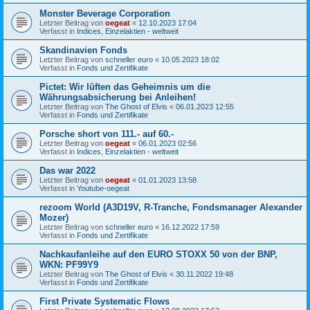
Monster Beverage Corporation
Letzter Beitrag von
oegeat
«
12.10.2023 17:04
Verfasst in
Indices, Einzelaktien - weltweit
Skandinavien Fonds
Letzter Beitrag von
schneller euro
«
10.05.2023 18:02
Verfasst in
Fonds und Zertifikate
Pictet: Wir lüften das Geheimnis um die
Währungsabsicherung bei Anleihen!
Letzter Beitrag von
The Ghost of Elvis
«
06.01.2023 12:55
Verfasst in
Fonds und Zertifikate
Porsche short von 111.- auf 60.-
Letzter Beitrag von
oegeat
«
06.01.2023 02:56
Verfasst in
Indices, Einzelaktien - weltweit
Das war 2022
Letzter Beitrag von
oegeat
«
01.01.2023 13:58
Verfasst in
Youtube-oegeat
rezoom World (A3D19V, R-Tranche, Fondsmanager Alexander
Mozer)
Letzter Beitrag von
schneller euro
«
16.12.2022 17:59
Verfasst in
Fonds und Zertifikate
Nachkaufanleihe auf den EURO STOXX 50 von der BNP,
WKN: PF99Y9
Letzter Beitrag von
The Ghost of Elvis
«
30.11.2022 19:48
Verfasst in
Fonds und Zertifikate
First Private Systematic Flows