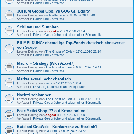
Verfasst in
Fonds und Zertifikate
JOHCM Global Opp. vs GQG Gl. Equity
Letzter Beitrag von
schneller euro
«
18.04.2026 16:49
Verfasst in
Fonds und Zertifikate
Schiiten und Sunniten
Letzter Beitrag von
oegeat
«
29.03.2026 21:34
Verfasst in
Private Gespräche und allgemeiner Börsentalk
EILMELDUNG: ehemalige Top-Fonds drastisch abgewertet
von Scope
Letzter Beitrag von
The Ghost of Elvis
«
27.01.2026 22:14
Verfasst in
Fonds und Zertifikate
Macro + Strategy (Wkn A1cwl7)
Letzter Beitrag von
The Ghost of Elvis
«
03.01.2026 19:41
Verfasst in
Fonds und Zertifikate
Märkte aktuell echt chaotisch
Letzter Beitrag von
Iines
«
12.12.2025 13:34
Verfasst in
Devisen, Geldmarkt und Konjunktur
Nachtti schlampen
Letzter Beitrag von
The Ghost of Elvis
«
13.10.2025 19:50
Verfasst in
Private Gespräche und allgemeiner Börsentalk
Fake Seite/Shop ?? auf Krone online !
Letzter Beitrag von
oegeat
«
13.07.2025 13:09
Verfasst in
Private Gespräche und allgemeiner Börsentalk
Eutelsat OneWeb - Konkurrenz zu Starlink?
Letzter Beitrag von
Olaschir
«
05.03.2025 23:54