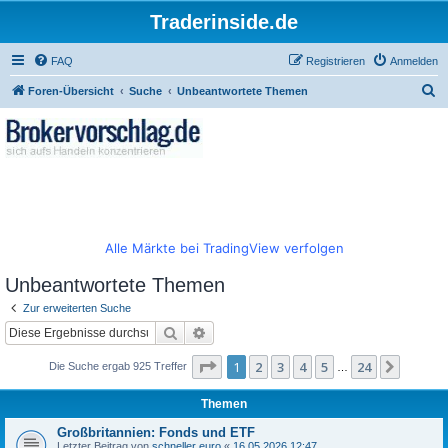
Traderinside.de
FAQ
Registrieren
Anmelden
S
Foren-Übersicht
Suche
Unbeantwortete Themen
u
c
h
e
Alle Märkte bei TradingView verfolgen
Unbeantwortete Themen
Zur erweiterten Suche
Suche
Erweiterte Suche
Seite
1
von
24
1
2
3
4
5
24
Nächst
Die Suche ergab 925 Treffer
…
Themen
Großbritannien: Fonds und ETF
Letzter Beitrag von
schneller euro
«
16.05.2026 12:47