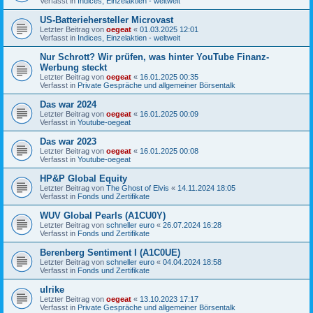
Verfasst in
Indices, Einzelaktien - weltweit
US-Batteriehersteller Microvast
Letzter Beitrag von
oegeat
«
01.03.2025 12:01
Verfasst in
Indices, Einzelaktien - weltweit
Nur Schrott? Wir prüfen, was hinter YouTube Finanz-
Werbung steckt
Letzter Beitrag von
oegeat
«
16.01.2025 00:35
Verfasst in
Private Gespräche und allgemeiner Börsentalk
Das war 2024
Letzter Beitrag von
oegeat
«
16.01.2025 00:09
Verfasst in
Youtube-oegeat
Das war 2023
Letzter Beitrag von
oegeat
«
16.01.2025 00:08
Verfasst in
Youtube-oegeat
HP&P Global Equity
Letzter Beitrag von
The Ghost of Elvis
«
14.11.2024 18:05
Verfasst in
Fonds und Zertifikate
WUV Global Pearls (A1CU0Y)
Letzter Beitrag von
schneller euro
«
26.07.2024 16:28
Verfasst in
Fonds und Zertifikate
Berenberg Sentiment I (A1C0UE)
Letzter Beitrag von
schneller euro
«
04.04.2024 18:58
Verfasst in
Fonds und Zertifikate
ulrike
Letzter Beitrag von
oegeat
«
13.10.2023 17:17
Verfasst in
Private Gespräche und allgemeiner Börsentalk