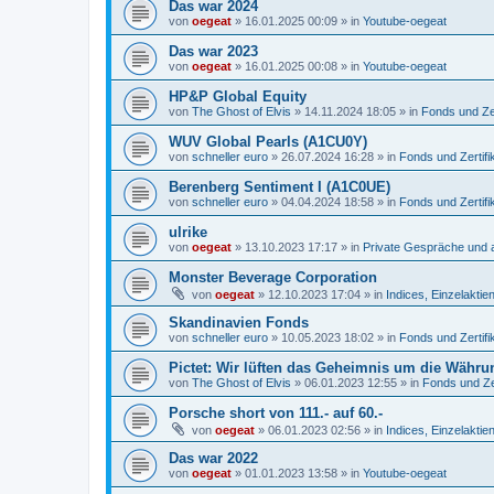
Das war 2024
von
oegeat
»
16.01.2025 00:09
» in
Youtube-oegeat
Das war 2023
von
oegeat
»
16.01.2025 00:08
» in
Youtube-oegeat
HP&P Global Equity
von
The Ghost of Elvis
»
14.11.2024 18:05
» in
Fonds und Zer
WUV Global Pearls (A1CU0Y)
von
schneller euro
»
26.07.2024 16:28
» in
Fonds und Zertifi
Berenberg Sentiment I (A1C0UE)
von
schneller euro
»
04.04.2024 18:58
» in
Fonds und Zertifi
ulrike
von
oegeat
»
13.10.2023 17:17
» in
Private Gespräche und a
Monster Beverage Corporation
von
oegeat
»
12.10.2023 17:04
» in
Indices, Einzelaktien
Skandinavien Fonds
von
schneller euro
»
10.05.2023 18:02
» in
Fonds und Zertifi
Pictet: Wir lüften das Geheimnis um die Währu
von
The Ghost of Elvis
»
06.01.2023 12:55
» in
Fonds und Zer
Porsche short von 111.- auf 60.-
von
oegeat
»
06.01.2023 02:56
» in
Indices, Einzelaktien
Das war 2022
von
oegeat
»
01.01.2023 13:58
» in
Youtube-oegeat