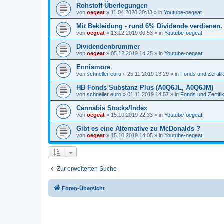
Rohstoff Überlegungen
von
oegeat
»
11.04.2020 20:33
» in
Youtube-oegeat
Mit Bekleidung - rund 6% Dividende verdienen.
von
oegeat
»
13.12.2019 00:53
» in
Youtube-oegeat
Dividendenbrummer
von
oegeat
»
05.12.2019 14:25
» in
Youtube-oegeat
Ennismore
von
schneller euro
»
25.11.2019 13:29
» in
Fonds und Zertifi
HB Fonds Substanz Plus (A0Q6JL, A0Q6JM)
von
schneller euro
»
01.11.2019 14:57
» in
Fonds und Zertifi
Cannabis Stocks/Index
von
oegeat
»
15.10.2019 22:33
» in
Youtube-oegeat
Gibt es eine Alternative zu McDonalds ?
von
oegeat
»
15.10.2019 14:05
» in
Youtube-oegeat
Zur erweiterten Suche
Foren-Übersicht