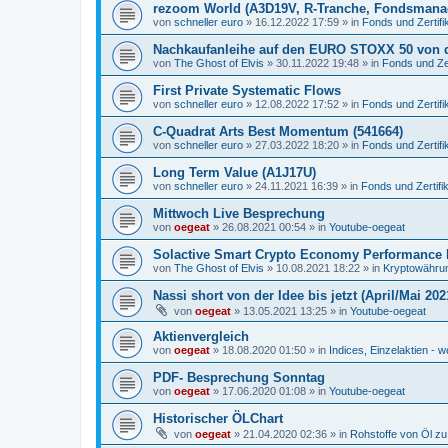
rezoom World (A3D19V, R-Tranche, Fondsmana
von
schneller euro
»
16.12.2022 17:59
» in
Fonds und Zertifi
Nachkaufanleihe auf den EURO STOXX 50 von 
von
The Ghost of Elvis
»
30.11.2022 19:48
» in
Fonds und Zer
First Private Systematic Flows
von
schneller euro
»
12.08.2022 17:52
» in
Fonds und Zertifi
C-Quadrat Arts Best Momentum (541664)
von
schneller euro
»
27.03.2022 18:20
» in
Fonds und Zertifi
Long Term Value (A1J17U)
von
schneller euro
»
24.11.2021 16:39
» in
Fonds und Zertifi
Mittwoch Live Besprechung
von
oegeat
»
26.08.2021 00:54
» in
Youtube-oegeat
Solactive Smart Crypto Economy Performance 
von
The Ghost of Elvis
»
10.08.2021 18:22
» in
Kryptowährun
Nassi short von der Idee bis jetzt (April/Mai 202
von
oegeat
»
13.05.2021 13:25
» in
Youtube-oegeat
Aktienvergleich
von
oegeat
»
18.08.2020 01:50
» in
Indices, Einzelaktien - w
PDF- Besprechung Sonntag
von
oegeat
»
17.06.2020 01:08
» in
Youtube-oegeat
Historischer ÖLChart
von
oegeat
»
21.04.2020 02:36
» in
Rohstoffe von Öl z