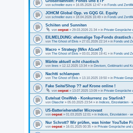
Großbritannien: Fonds und ETF
von
schneller euro
»
16.05.2026 12:47
» in
Fonds und Zertifi
JOHCM Global Opp. vs GQG Gl. Equity
von
schneller euro
»
18.04.2026 16:49
» in
Fonds und Zertifi
Schiiten und Sunniten
von
oegeat
»
29.03.2026 21:34
» in
Private Gespräche u
EILMELDUNG: ehemalige Top-Fonds drastisch 
von
The Ghost of Elvis
»
27.01.2026 22:14
» in
Fonds und Zer
Macro + Strategy (Wkn A1cwl7)
von
The Ghost of Elvis
»
03.01.2026 19:41
» in
Fonds und Zer
Märkte aktuell echt chaotisch
von
Iines
»
12.12.2025 13:34
» in
Devisen, Geldmarkt und Ko
Nachtti schlampen
von
The Ghost of Elvis
»
13.10.2025 19:50
» in
Private Gesp
Fake Seite/Shop ?? auf Krone online !
von
oegeat
»
13.07.2025 13:09
» in
Private Gespräche u
Eutelsat OneWeb - Konkurrenz zu Starlink?
von
Olaschir
»
05.03.2025 23:54
» in
Indices, Einzelaktien - 
US-Batteriehersteller Microvast
von
oegeat
»
01.03.2025 12:01
» in
Indices, Einzelaktien - w
Nur Schrott? Wir prüfen, was hinter YouTube F
von
oegeat
»
16.01.2025 00:35
» in
Private Gespräche und a