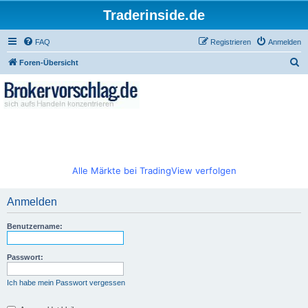
Traderinside.de
FAQ
Registrieren
Anmelden
S
Foren-Übersicht
u
c
h
e
Alle Märkte bei TradingView verfolgen
Anmelden
Benutzername:
Passwort:
Ich habe mein Passwort vergessen