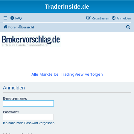
Traderinside.de
FAQ
Registrieren
Anmelden
S
Foren-Übersicht
u
c
h
e
Alle Märkte bei TradingView verfolgen
Anmelden
Benutzername:
Passwort:
Ich habe mein Passwort vergessen