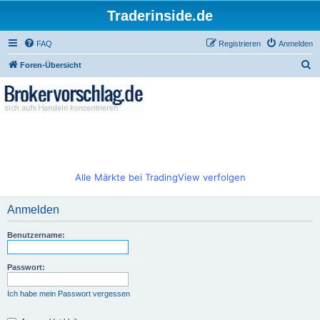
Traderinside.de
FAQ
Registrieren
Anmelden
S
Foren-Übersicht
u
c
h
e
Alle Märkte bei TradingView verfolgen
Anmelden
Benutzername:
Passwort:
Ich habe mein Passwort vergessen