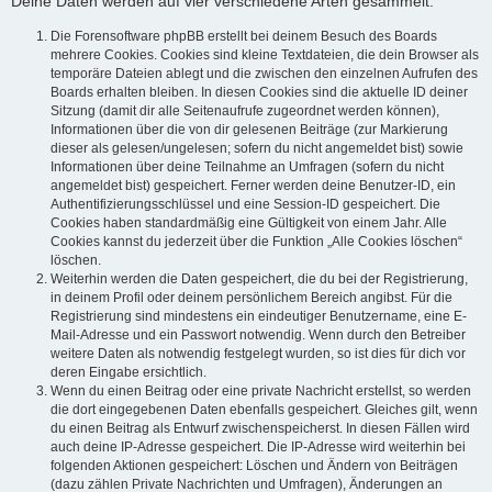
Deine Daten werden auf vier verschiedene Arten gesammelt:
Die Forensoftware phpBB erstellt bei deinem Besuch des Boards
mehrere Cookies. Cookies sind kleine Textdateien, die dein Browser als
temporäre Dateien ablegt und die zwischen den einzelnen Aufrufen des
Boards erhalten bleiben. In diesen Cookies sind die aktuelle ID deiner
Sitzung (damit dir alle Seitenaufrufe zugeordnet werden können),
Informationen über die von dir gelesenen Beiträge (zur Markierung
dieser als gelesen/ungelesen; sofern du nicht angemeldet bist) sowie
Informationen über deine Teilnahme an Umfragen (sofern du nicht
angemeldet bist) gespeichert. Ferner werden deine Benutzer-ID, ein
Authentifizierungsschlüssel und eine Session-ID gespeichert. Die
Cookies haben standardmäßig eine Gültigkeit von einem Jahr. Alle
Cookies kannst du jederzeit über die Funktion „Alle Cookies löschen“
löschen.
Weiterhin werden die Daten gespeichert, die du bei der Registrierung,
in deinem Profil oder deinem persönlichem Bereich angibst. Für die
Registrierung sind mindestens ein eindeutiger Benutzername, eine E-
Mail-Adresse und ein Passwort notwendig. Wenn durch den Betreiber
weitere Daten als notwendig festgelegt wurden, so ist dies für dich vor
deren Eingabe ersichtlich.
Wenn du einen Beitrag oder eine private Nachricht erstellst, so werden
die dort eingegebenen Daten ebenfalls gespeichert. Gleiches gilt, wenn
du einen Beitrag als Entwurf zwischenspeicherst. In diesen Fällen wird
auch deine IP-Adresse gespeichert. Die IP-Adresse wird weiterhin bei
folgenden Aktionen gespeichert: Löschen und Ändern von Beiträgen
(dazu zählen Private Nachrichten und Umfragen), Änderungen an