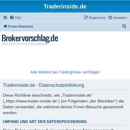
Traderinside.de
FAQ
Registrieren
Anmelden
S
Foren-Übersicht
u
c
h
e
Alle Märkte bei TradingView verfolgen
Traderinside.de - Datenschutzerklärung
Diese Richtlinie beschreibt, wie „Traderinside.de“
(„https://www.trader-inside.de“) (im Folgenden „der Betreiber“) die
Daten verwendet, die während deines Foren-Besuchs gesammelt
werden.
UMFANG UND ART DER DATENSPEICHERUNG