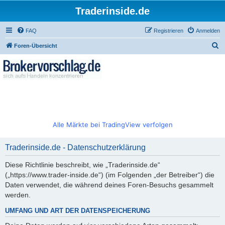
Traderinside.de
FAQ
Registrieren
Anmelden
S
Foren-Übersicht
u
c
h
e
Alle Märkte bei TradingView verfolgen
Traderinside.de - Datenschutzerklärung
Diese Richtlinie beschreibt, wie „Traderinside.de“
(„https://www.trader-inside.de“) (im Folgenden „der Betreiber“) die
Daten verwendet, die während deines Foren-Besuchs gesammelt
werden.
UMFANG UND ART DER DATENSPEICHERUNG