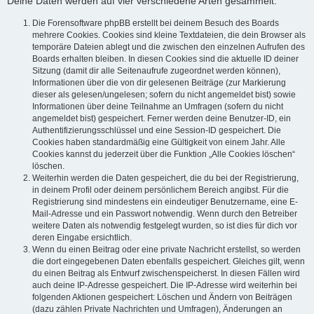
Deine Daten werden auf vier verschiedene Arten gesammelt:
Die Forensoftware phpBB erstellt bei deinem Besuch des Boards
mehrere Cookies. Cookies sind kleine Textdateien, die dein Browser als
temporäre Dateien ablegt und die zwischen den einzelnen Aufrufen des
Boards erhalten bleiben. In diesen Cookies sind die aktuelle ID deiner
Sitzung (damit dir alle Seitenaufrufe zugeordnet werden können),
Informationen über die von dir gelesenen Beiträge (zur Markierung
dieser als gelesen/ungelesen; sofern du nicht angemeldet bist) sowie
Informationen über deine Teilnahme an Umfragen (sofern du nicht
angemeldet bist) gespeichert. Ferner werden deine Benutzer-ID, ein
Authentifizierungsschlüssel und eine Session-ID gespeichert. Die
Cookies haben standardmäßig eine Gültigkeit von einem Jahr. Alle
Cookies kannst du jederzeit über die Funktion „Alle Cookies löschen“
löschen.
Weiterhin werden die Daten gespeichert, die du bei der Registrierung,
in deinem Profil oder deinem persönlichem Bereich angibst. Für die
Registrierung sind mindestens ein eindeutiger Benutzername, eine E-
Mail-Adresse und ein Passwort notwendig. Wenn durch den Betreiber
weitere Daten als notwendig festgelegt wurden, so ist dies für dich vor
deren Eingabe ersichtlich.
Wenn du einen Beitrag oder eine private Nachricht erstellst, so werden
die dort eingegebenen Daten ebenfalls gespeichert. Gleiches gilt, wenn
du einen Beitrag als Entwurf zwischenspeicherst. In diesen Fällen wird
auch deine IP-Adresse gespeichert. Die IP-Adresse wird weiterhin bei
folgenden Aktionen gespeichert: Löschen und Ändern von Beiträgen
(dazu zählen Private Nachrichten und Umfragen), Änderungen an