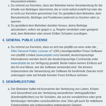
Hausverbot erteilen.
Du nimmst zur Kenntnis, dass der Betreiber keine Verantwortung für die
Inhalte von Beiträgen übernimmt, die er nicht selbst erstellt hat oder die
er nicht zur Kenntnis genommen hat. Du gestattest dem Betreiber, dein
Benutzerkonto, Beiträge und Funktionen jederzeit zu löschen oder zu
sperren.
Du gestattest dem Betreiber darüber hinaus, deine Beiträge
abzuändern, sofern sie gegen o. g. Regeln verstoßen oder geeignet
sind, dem Betreiber oder einem Dritten Schaden zuzufügen.
4. GENERAL PUBLIC LICENSE
Du nimmst zur Kenntnis, dass es sich bei phpBB um eine unter der „
GNU General Public License v2
“ (GPL) bereitgestellten Foren-Software
von phpBB Limited (
www.phpbb.com
) handelt; deutschsprachige
Informationen werden durch die deutschsprachige Community unter
www.phpbb.de
zur Verfügung gestellt. Beide haben keinen Einfluss auf
die Art und Weise, wie die Software verwendet wird. Sie können
insbesondere die Verwendung der Software für bestimmte Zwecke nicht
untersagen oder auf Inhalte fremder Foren Einfluss nehmen.
5. GEWÄHRLEISTUNG
Der Betreiber haftet mit Ausnahme der Verletzung von Leben, Körper
und Gesundheit und der Verletzung wesentlicher Vertragspflichten
(Kardinalpflichten) nur für Schäden, die auf ein vorsätzliches oder grob
fahrlässiges Verhalten zurückzuführen sind. Dies gilt auch für mittelbare
Folgeschäden wie insbesondere entgangenen Gewinn.