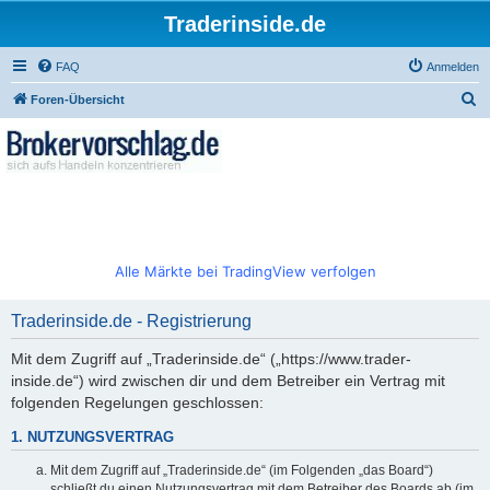
Traderinside.de
FAQ
Anmelden
S
Foren-Übersicht
u
c
h
e
Alle Märkte bei TradingView verfolgen
Traderinside.de - Registrierung
Mit dem Zugriff auf „Traderinside.de“ („https://www.trader-
inside.de“) wird zwischen dir und dem Betreiber ein Vertrag mit
folgenden Regelungen geschlossen:
1. NUTZUNGSVERTRAG
Mit dem Zugriff auf „Traderinside.de“ (im Folgenden „das Board“)
schließt du einen Nutzungsvertrag mit dem Betreiber des Boards ab (im