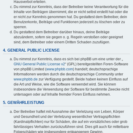
Hausverbot erteilen.
Du nimmst zur Kenntnis, dass der Betreiber keine Verantwortung für die
Inhalte von Beiträgen übernimmt, die er nicht selbst erstellt hat oder die
er nicht zur Kenntnis genommen hat. Du gestattest dem Betreiber, dein
Benutzerkonto, Beiträge und Funktionen jederzeit zu löschen oder zu
sperren.
Du gestattest dem Betreiber darüber hinaus, deine Beiträge
abzuändern, sofern sie gegen o. g. Regeln verstoßen oder geeignet
sind, dem Betreiber oder einem Dritten Schaden zuzufügen.
4. GENERAL PUBLIC LICENSE
Du nimmst zur Kenntnis, dass es sich bei phpBB um eine unter der „
GNU General Public License v2
“ (GPL) bereitgestellten Foren-Software
von phpBB Limited (
www.phpbb.com
) handelt; deutschsprachige
Informationen werden durch die deutschsprachige Community unter
www.phpbb.de
zur Verfügung gestellt. Beide haben keinen Einfluss auf
die Art und Weise, wie die Software verwendet wird. Sie können
insbesondere die Verwendung der Software für bestimmte Zwecke nicht
untersagen oder auf Inhalte fremder Foren Einfluss nehmen.
5. GEWÄHRLEISTUNG
Der Betreiber haftet mit Ausnahme der Verletzung von Leben, Körper
und Gesundheit und der Verletzung wesentlicher Vertragspflichten
(Kardinalpflichten) nur für Schäden, die auf ein vorsätzliches oder grob
fahrlässiges Verhalten zurückzuführen sind. Dies gilt auch für mittelbare
Folgeschäden wie insbesondere entgangenen Gewinn.