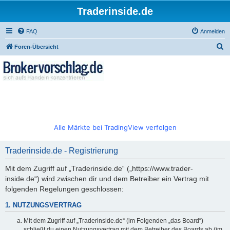
Traderinside.de
FAQ
Anmelden
S
Foren-Übersicht
u
c
h
e
Alle Märkte bei TradingView verfolgen
Traderinside.de - Registrierung
Mit dem Zugriff auf „Traderinside.de“ („https://www.trader-
inside.de“) wird zwischen dir und dem Betreiber ein Vertrag mit
folgenden Regelungen geschlossen:
1. NUTZUNGSVERTRAG
Mit dem Zugriff auf „Traderinside.de“ (im Folgenden „das Board“)
schließt du einen Nutzungsvertrag mit dem Betreiber des Boards ab (im