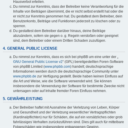
Hausverbot erteilen.
Du nimmst zur Kenntnis, dass der Betreiber keine Verantwortung für die
Inhalte von Beiträgen übernimmt, die er nicht selbst erstellt hat oder die
er nicht zur Kenntnis genommen hat. Du gestattest dem Betreiber, dein
Benutzerkonto, Beiträge und Funktionen jederzeit zu löschen oder zu
sperren.
Du gestattest dem Betreiber darüber hinaus, deine Beiträge
abzuändern, sofern sie gegen o. g. Regeln verstoßen oder geeignet
sind, dem Betreiber oder einem Dritten Schaden zuzufügen.
4. GENERAL PUBLIC LICENSE
Du nimmst zur Kenntnis, dass es sich bei phpBB um eine unter der „
GNU General Public License v2
“ (GPL) bereitgestellten Foren-Software
von phpBB Limited (
www.phpbb.com
) handelt; deutschsprachige
Informationen werden durch die deutschsprachige Community unter
www.phpbb.de
zur Verfügung gestellt. Beide haben keinen Einfluss auf
die Art und Weise, wie die Software verwendet wird. Sie können
insbesondere die Verwendung der Software für bestimmte Zwecke nicht
untersagen oder auf Inhalte fremder Foren Einfluss nehmen.
5. GEWÄHRLEISTUNG
Der Betreiber haftet mit Ausnahme der Verletzung von Leben, Körper
und Gesundheit und der Verletzung wesentlicher Vertragspflichten
(Kardinalpflichten) nur für Schäden, die auf ein vorsätzliches oder grob
fahrlässiges Verhalten zurückzuführen sind. Dies gilt auch für mittelbare
Folgeschäden wie insbesondere entgangenen Gewinn.