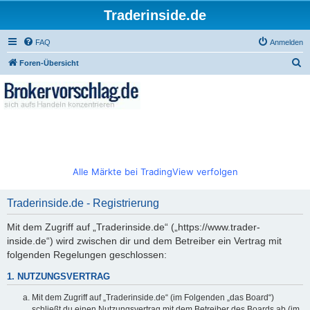
Traderinside.de
FAQ
Anmelden
S
Foren-Übersicht
u
c
h
e
Alle Märkte bei TradingView verfolgen
Traderinside.de - Registrierung
Mit dem Zugriff auf „Traderinside.de“ („https://www.trader-
inside.de“) wird zwischen dir und dem Betreiber ein Vertrag mit
folgenden Regelungen geschlossen:
1. NUTZUNGSVERTRAG
Mit dem Zugriff auf „Traderinside.de“ (im Folgenden „das Board“)
schließt du einen Nutzungsvertrag mit dem Betreiber des Boards ab (im