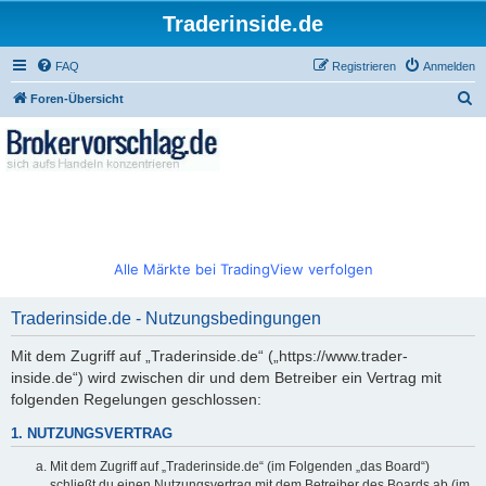
Traderinside.de
FAQ
Registrieren
Anmelden
S
Foren-Übersicht
u
c
h
e
Alle Märkte bei TradingView verfolgen
Traderinside.de - Nutzungsbedingungen
Mit dem Zugriff auf „Traderinside.de“ („https://www.trader-
inside.de“) wird zwischen dir und dem Betreiber ein Vertrag mit
folgenden Regelungen geschlossen:
1. NUTZUNGSVERTRAG
Mit dem Zugriff auf „Traderinside.de“ (im Folgenden „das Board“)
schließt du einen Nutzungsvertrag mit dem Betreiber des Boards ab (im