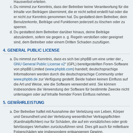
Hausverbot erteilen.
Du nimmst zur Kenntnis, dass der Betreiber keine Verantwortung für die
Inhalte von Beiträgen übernimmt, die er nicht selbst erstellt hat oder die
er nicht zur Kenntnis genommen hat. Du gestattest dem Betreiber, dein
Benutzerkonto, Beiträge und Funktionen jederzeit zu löschen oder zu
sperren.
Du gestattest dem Betreiber darüber hinaus, deine Beiträge
abzuändern, sofern sie gegen o. g. Regeln verstoßen oder geeignet
sind, dem Betreiber oder einem Dritten Schaden zuzufügen.
4. GENERAL PUBLIC LICENSE
Du nimmst zur Kenntnis, dass es sich bei phpBB um eine unter der „
GNU General Public License v2
“ (GPL) bereitgestellten Foren-Software
von phpBB Limited (
www.phpbb.com
) handelt; deutschsprachige
Informationen werden durch die deutschsprachige Community unter
www.phpbb.de
zur Verfügung gestellt. Beide haben keinen Einfluss auf
die Art und Weise, wie die Software verwendet wird. Sie können
insbesondere die Verwendung der Software für bestimmte Zwecke nicht
untersagen oder auf Inhalte fremder Foren Einfluss nehmen.
5. GEWÄHRLEISTUNG
Der Betreiber haftet mit Ausnahme der Verletzung von Leben, Körper
und Gesundheit und der Verletzung wesentlicher Vertragspflichten
(Kardinalpflichten) nur für Schäden, die auf ein vorsätzliches oder grob
fahrlässiges Verhalten zurückzuführen sind. Dies gilt auch für mittelbare
Folgeschäden wie insbesondere entgangenen Gewinn.