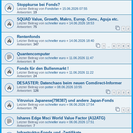
Stoppkurse bei Fonds?
Letzter Beitrag von
Fondsfan
«
15.06.2026 07:55
Antworten:
19
SQUAD Value, Growth, Makro, Europ. Conv., Aguja etc.
Letzter Beitrag von
schneller euro
«
14.06.2026 18:53
Antworten:
75
1
2
Rentenfonds
Letzter Beitrag von
schneller euro
«
14.06.2026 18:40
Antworten:
347
1
6
7
8
9
…
Quantencomputer
Letzter Beitrag von
schneller euro
«
11.06.2026 11:47
Antworten:
8
Fonds für den Bullenmarkt !
Letzter Beitrag von
schneller euro
«
11.06.2026 11:22
Antworten:
24
DESASTER: Datenchaos beim neuen Comdirect-Informer
Letzter Beitrag von
potter
«
08.06.2026 10:55
Antworten:
126
1
2
3
4
Vitruvius Japanese(798387) und andere Japan-Fonds
Letzter Beitrag von
schneller euro
«
06.06.2026 17:54
Antworten:
79
1
2
Ishares Edge Msci World Value Factor (A12ATG)
Letzter Beitrag von
schneller euro
«
06.06.2026 17:51
Antworten:
7
Infrastruktur-Fonds und -Zertifikate