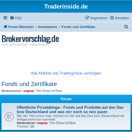
Traderinside.de
FAQ
Registrieren
Anmelden
S
Foren-Übersicht
Investments
Fonds und Zertifikate
u
c
h
e
Alle Märkte bei TradingView verfolgen
Fonds und Zertifikate
Moderatoren:
oegeat
,
The Ghost of Elvis
Forum
öffentliche Privatablage - Fonds und Produkte auf den Dax
bzw Deutschland und was mir noch so rein passt
Wie der Titel schon sagt, möchte ich hier auf den Dax bzw. Deutschland als
Anlageuniversum sammeln.
Moderatoren:
oegeat
,
The Ghost of Elvis
Themen:
10