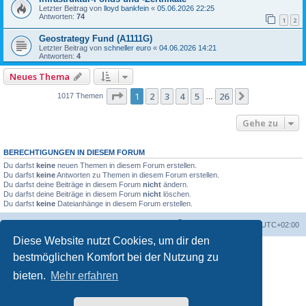
Letzter Beitrag von
lloyd bankfein
«
05.06.2026 22:25
Antworten:
74
1
2
Geostrategy Fund (A1111G)
Letzter Beitrag von
schneller euro
«
04.06.2026 14:21
Antworten:
4
Neues Thema
Seite
1
von
26
1
2
3
4
5
26
Nächste
1017 Themen
…
Gehe zu
BERECHTIGUNGEN IN DIESEM FORUM
Du darfst
keine
neuen Themen in diesem Forum erstellen.
Du darfst
keine
Antworten zu Themen in diesem Forum erstellen.
Du darfst deine Beiträge in diesem Forum
nicht
ändern.
Du darfst deine Beiträge in diesem Forum
nicht
löschen.
Du darfst
keine
Dateianhänge in diesem Forum erstellen.
Foren-Übersicht
Alle Zeiten sind
UTC+02:00
Diese Website nutzt Cookies, um dir den
bestmöglichen Komfort bei der Nutzung zu
bieten.
Mehr erfahren