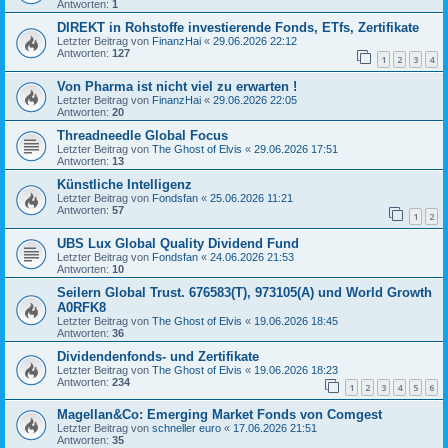
Antworten:
1
DIREKT in Rohstoffe investierende Fonds, ETfs, Zertifikate
Letzter Beitrag von
FinanzHai
«
29.06.2026 22:12
Antworten:
127
1
2
3
4
Von Pharma ist nicht viel zu erwarten !
Letzter Beitrag von
FinanzHai
«
29.06.2026 22:05
Antworten:
20
Threadneedle Global Focus
Letzter Beitrag von
The Ghost of Elvis
«
29.06.2026 17:51
Antworten:
13
Künstliche Intelligenz
Letzter Beitrag von
Fondsfan
«
25.06.2026 11:21
Antworten:
57
1
2
UBS Lux Global Quality Dividend Fund
Letzter Beitrag von
Fondsfan
«
24.06.2026 21:53
Antworten:
10
Seilern Global Trust. 676583(T), 973105(A) und World Growth
A0RFK8
Letzter Beitrag von
The Ghost of Elvis
«
19.06.2026 18:45
Antworten:
36
Dividendenfonds- und Zertifikate
Letzter Beitrag von
The Ghost of Elvis
«
19.06.2026 18:23
Antworten:
234
1
2
3
4
5
6
Magellan&Co: Emerging Market Fonds von Comgest
Letzter Beitrag von
schneller euro
«
17.06.2026 21:51
Antworten:
35