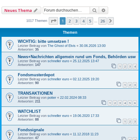
Suche
Erweiterte Such
Neues Thema
Seite
1
von
26
1
2
3
4
5
26
Nächste
1017 Themen
…
Themen
WICHTIG: bitte umsetzen !
Letzter Beitrag von
The Ghost of Elvis
«
30.06.2026 13:00
Antworten:
35
News+Nachrichten allgemein rund um Fonds, Behörden usw
Letzter Beitrag von
schneller euro
«
25.12.2025 13:47
Antworten:
147
1
2
3
4
Fondsmusterdepot
Letzter Beitrag von
schneller euro
«
02.12.2025 19:20
Antworten:
90
1
2
3
TRANSAKTIONEN
Letzter Beitrag von
potter
«
22.02.2024 08:33
Antworten:
211
1
2
3
4
5
6
WATCHLIST
Letzter Beitrag von
schneller euro
«
19.06.2020 17:33
Antworten:
88
1
2
3
Fondssignale
Letzter Beitrag von
schneller euro
«
11.12.2018 11:23
Antworten:
47
1
2