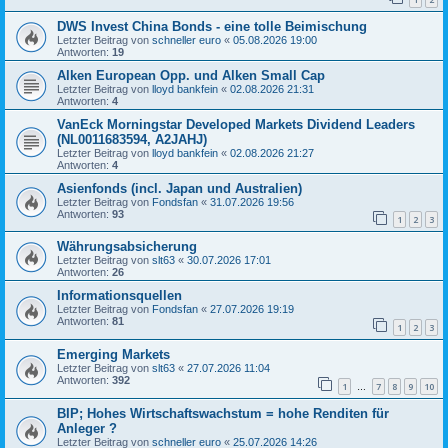
DWS Invest China Bonds - eine tolle Beimischung
Letzter Beitrag von
schneller euro
«
05.08.2026 19:00
Antworten:
19
Alken European Opp. und Alken Small Cap
Letzter Beitrag von
lloyd bankfein
«
02.08.2026 21:31
Antworten:
4
VanEck Morningstar Developed Markets Dividend Leaders
(NL0011683594, A2JAHJ)
Letzter Beitrag von
lloyd bankfein
«
02.08.2026 21:27
Antworten:
4
Asienfonds (incl. Japan und Australien)
Letzter Beitrag von
Fondsfan
«
31.07.2026 19:56
Antworten:
93
1
2
3
Währungsabsicherung
Letzter Beitrag von
slt63
«
30.07.2026 17:01
Antworten:
26
Informationsquellen
Letzter Beitrag von
Fondsfan
«
27.07.2026 19:19
Antworten:
81
1
2
3
Emerging Markets
Letzter Beitrag von
slt63
«
27.07.2026 11:04
Antworten:
392
1
7
8
9
10
…
BIP; Hohes Wirtschaftswachstum = hohe Renditen für
Anleger ?
Letzter Beitrag von
schneller euro
«
25.07.2026 14:26