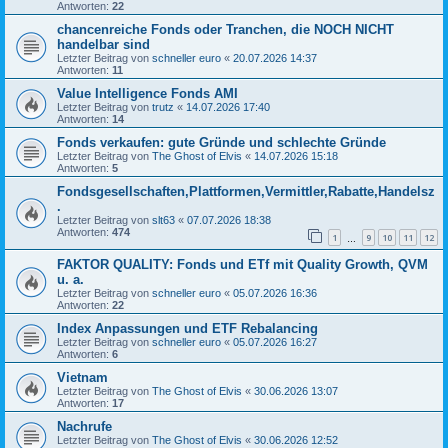
Antworten:
22
chancenreiche Fonds oder Tranchen, die NOCH NICHT
handelbar sind
Letzter Beitrag von
schneller euro
«
20.07.2026 14:37
Antworten:
11
Value Intelligence Fonds AMI
Letzter Beitrag von
trutz
«
14.07.2026 17:40
Antworten:
14
Fonds verkaufen: gute Gründe und schlechte Gründe
Letzter Beitrag von
The Ghost of Elvis
«
14.07.2026 15:18
Antworten:
5
Fondsgesellschaften,Plattformen,Vermittler,Rabatte,Handelsz
.
Letzter Beitrag von
slt63
«
07.07.2026 18:38
Antworten:
474
1
9
10
11
12
…
FAKTOR QUALITY: Fonds und ETf mit Quality Growth, QVM
u. a.
Letzter Beitrag von
schneller euro
«
05.07.2026 16:36
Antworten:
22
Index Anpassungen und ETF Rebalancing
Letzter Beitrag von
schneller euro
«
05.07.2026 16:27
Antworten:
6
Vietnam
Letzter Beitrag von
The Ghost of Elvis
«
30.06.2026 13:07
Antworten:
17
Nachrufe
Letzter Beitrag von
The Ghost of Elvis
«
30.06.2026 12:52