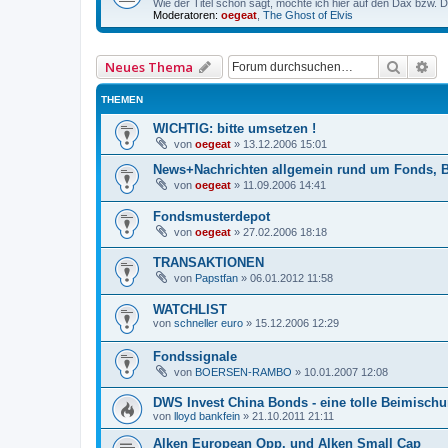
Wie der Titel schon sagt, möchte ich hier auf den Dax bzw.
Moderatoren:
oegeat
,
The Ghost of Elvis
Suche
Er
Neues Thema
THEMEN
WICHTIG: bitte umsetzen !
von
oegeat
»
13.12.2006 15:01
News+Nachrichten allgemein rund um Fonds, 
von
oegeat
»
11.09.2006 14:41
Fondsmusterdepot
von
oegeat
»
27.02.2006 18:18
TRANSAKTIONEN
von
Papstfan
»
06.01.2012 11:58
WATCHLIST
von
schneller euro
»
15.12.2006 12:29
Fondssignale
von
BOERSEN-RAMBO
»
10.01.2007 12:08
DWS Invest China Bonds - eine tolle Beimisch
von
lloyd bankfein
»
21.10.2011 21:11
Alken European Opp. und Alken Small Cap