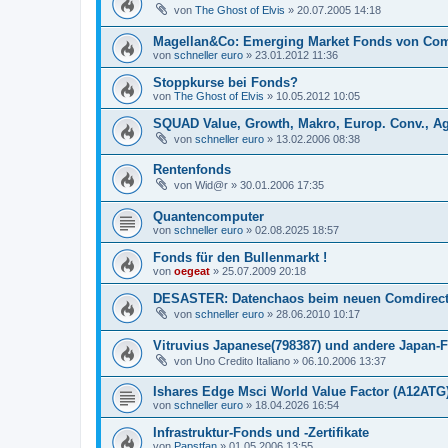
von
The Ghost of Elvis
»
20.07.2005 14:18
Magellan&Co: Emerging Market Fonds von Co
von
schneller euro
»
23.01.2012 11:36
Stoppkurse bei Fonds?
von
The Ghost of Elvis
»
10.05.2012 10:05
SQUAD Value, Growth, Makro, Europ. Conv., Ag
von
schneller euro
»
13.02.2006 08:38
Rentenfonds
von
Wid@r
»
30.01.2006 17:35
Quantencomputer
von
schneller euro
»
02.08.2025 18:57
Fonds für den Bullenmarkt !
von
oegeat
»
25.07.2009 20:18
DESASTER: Datenchaos beim neuen Comdirect
von
schneller euro
»
28.06.2010 10:17
Vitruvius Japanese(798387) und andere Japan-
von
Uno Credito Italiano
»
06.10.2006 13:37
Ishares Edge Msci World Value Factor (A12ATG
von
schneller euro
»
18.04.2026 16:54
Infrastruktur-Fonds und -Zertifikate
von
Papstfan
»
01.05.2006 13:55