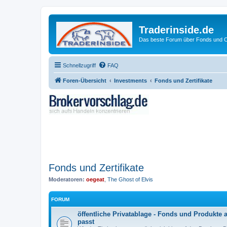
Traderinside.de
Das beste Forum über Fonds und Ch
Schnellzugriff
FAQ
Foren-Übersicht
Investments
Fonds und Zertifikate
Fonds und Zertifikate
Moderatoren:
oegeat
,
The Ghost of Elvis
FORUM
öffentliche Privatablage - Fonds und Produkte
passt