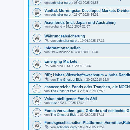
von
schneller euro
»
08.03.2025 09:55
VanEck Morningstar Developed Markets Divide
von
schneller euro
»
25.07.2026 14:33
Asienfonds (incl. Japan und Australien)
von
crohund
»
14.10.2007 21:57
Währungsabsicherung
von
schneller euro
»
19.04.2025 17:31
Informationsquellen
von
Drew Bledsoe
»
04.09.2006 11:50
Emerging Markets
von
drhc
»
13.09.2005 16:56
BIP; Hohes Wirtschaftswachstum = hohe Rendit
von
The Ghost of Elvis
»
30.09.2010 15:04
chancenreiche Fonds oder Tranchen, die NOCH
von
The Ghost of Elvis
»
20.09.2024 17:50
Value Intelligence Fonds AMI
von
trutz
»
02.11.2025 17:34
Fonds verkaufen: gute Gründe und schlechte 
von
The Ghost of Elvis
»
01.02.2025 17:11
Fondsgesellschaften,Plattformen,Vermittler,Rab
von
schneller euro
»
05.09.2005 12:51