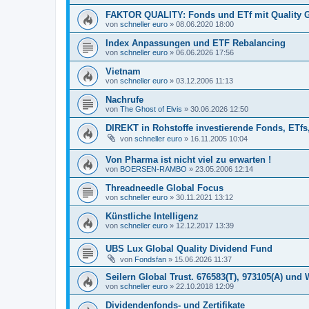
FAKTOR QUALITY: Fonds und ETf mit Quality G
von
schneller euro
»
08.06.2020 18:00
Index Anpassungen und ETF Rebalancing
von
schneller euro
»
06.06.2026 17:56
Vietnam
von
schneller euro
»
03.12.2006 11:13
Nachrufe
von
The Ghost of Elvis
»
30.06.2026 12:50
DIREKT in Rohstoffe investierende Fonds, ETfs, 
von
schneller euro
»
16.11.2005 10:04
Von Pharma ist nicht viel zu erwarten !
von
BOERSEN-RAMBO
»
23.05.2006 12:14
Threadneedle Global Focus
von
schneller euro
»
30.11.2021 13:12
Künstliche Intelligenz
von
schneller euro
»
12.12.2017 13:39
UBS Lux Global Quality Dividend Fund
von
Fondsfan
»
15.06.2026 11:37
Seilern Global Trust. 676583(T), 973105(A) un
von
schneller euro
»
22.10.2018 12:09
Dividendenfonds- und Zertifikate