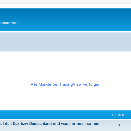
arttechnik !
Alle Märkte bei TradingView verfolgen
THEMEN
 auf den Dax bzw Deutschland und was mir noch so rein
T
10