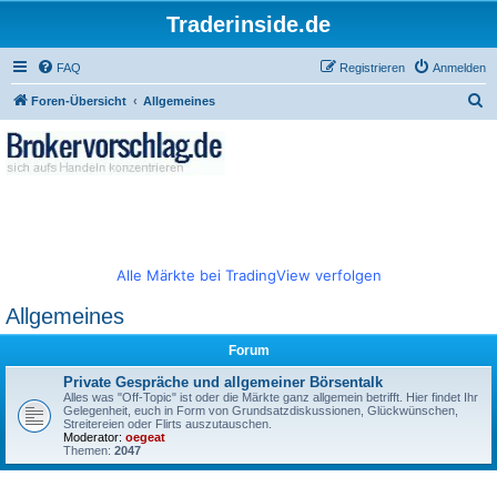
Traderinside.de
FAQ
Registrieren
Anmelden
S
Foren-Übersicht
Allgemeines
u
c
h
e
Alle Märkte bei TradingView verfolgen
Allgemeines
Forum
Private Gespräche und allgemeiner Börsentalk
Alles was "Off-Topic" ist oder die Märkte ganz allgemein betrifft. Hier findet Ihr
Gelegenheit, euch in Form von Grundsatzdiskussionen, Glückwünschen,
Streitereien oder Flirts auszutauschen.
Moderator:
oegeat
Themen:
2047