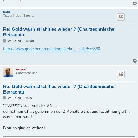
Kato
Trader-insider Experte
Re: Gold wann strahlt es wieder ? (Charttechnische
Betrachtu
B
26.07.2019 18:48
e
i
https://www.godmode-trader.de/artikel/e ... sd,7556868
t
r
a
g
oegeat
Charttechniker
Re: Gold wann strahlt es wieder ? (Charttechnische
Betrachtu
B
26.07.2019 19:51
e
i
????????? was soll der Müll ....
t
der hat nen Chart genommen der 2 Monate alt ist und lavert nun groß ..
r
a
was schon war !
g
Blau so ging es weiter !