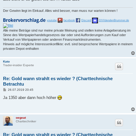
g
Der Gewinn liegt im Einkauf. Alles wird besser, man muss nur warten können !
youtube
facebook
Discord
DIVIdendenBrummer.de
Alle meine Beträge sind nur meine private Meinung und stellen keine Anlageberatung im
Sinne des Wertpapierhandelsgesetzes dar oder sind Aufforderungen zum Kauf oder
Verkauf von Wertpapieren oder anderen Finanzmarktinstrumenten.
Hinweis auf mögliche Interessenkonflikte: evtl. sind besprochene Wertpapiere in meinem
privaten Depot enthalten
Kato
Trader-insider Experte
Re: Gold wann strahlt es wieder ? (Charttechnische
Betrachtu
B
26.07.2019 20:45
e
i
Ja 1350 aber dann hoch höher
t
r
a
g
oegeat
Charttechniker
Re: Gold wann strahlt es wieder ? (Charttechnische