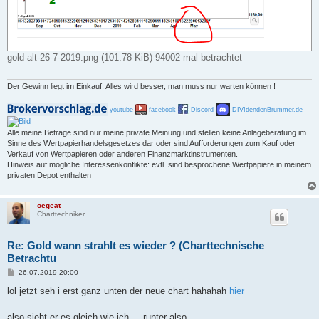
gold-alt-26-7-2019.png (101.78 KiB) 94002 mal betrachtet
Der Gewinn liegt im Einkauf. Alles wird besser, man muss nur warten können !
youtube
facebook
Discord
DIVIdendenBrummer.de
Alle meine Beträge sind nur meine private Meinung und stellen keine Anlageberatung im
Sinne des Wertpapierhandelsgesetzes dar oder sind Aufforderungen zum Kauf oder
Verkauf von Wertpapieren oder anderen Finanzmarktinstrumenten.
Hinweis auf mögliche Interessenkonflikte: evtl. sind besprochene Wertpapiere in meinem
privaten Depot enthalten
oegeat
Charttechniker
Re: Gold wann strahlt es wieder ? (Charttechnische
Betrachtu
B
26.07.2019 20:00
e
i
lol jetzt seh i erst ganz unten der neue chart hahahah
hier
t
r
a
also sieht er es gleich wie ich ... runter also