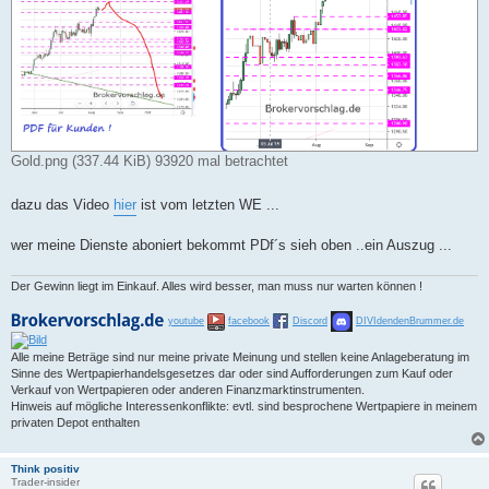
Gold.png (337.44 KiB) 93920 mal betrachtet
dazu das Video
hier
ist vom letzten WE ...
wer meine Dienste aboniert bekommt PDf´s sieh oben ..ein Auszug ...
Der Gewinn liegt im Einkauf. Alles wird besser, man muss nur warten können !
youtube
facebook
Discord
DIVIdendenBrummer.de
Alle meine Beträge sind nur meine private Meinung und stellen keine Anlageberatung im
Sinne des Wertpapierhandelsgesetzes dar oder sind Aufforderungen zum Kauf oder
Verkauf von Wertpapieren oder anderen Finanzmarktinstrumenten.
Hinweis auf mögliche Interessenkonflikte: evtl. sind besprochene Wertpapiere in meinem
privaten Depot enthalten
Think positiv
Trader-insider