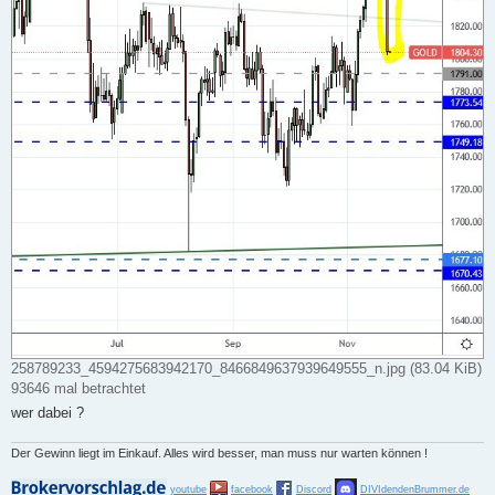
258789233_4594275683942170_8466849637939649555_n.jpg (83.04 KiB)
93646 mal betrachtet
wer dabei ?
Der Gewinn liegt im Einkauf. Alles wird besser, man muss nur warten können !
youtube
facebook
Discord
DIVIdendenBrummer.de