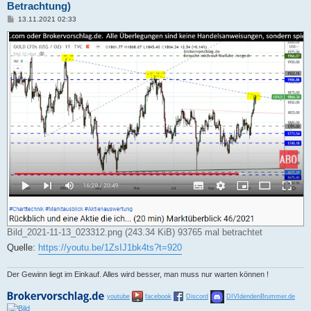
Betrachtung)
B
13.11.2021 02:33
e
i
t
r
a
g
Bild_2021-11-13_023312.png (243.34 KiB) 93765 mal betrachtet
Quelle:
https://youtu.be/1ZsIJ1bk4ts?t=920
Der Gewinn liegt im Einkauf. Alles wird besser, man muss nur warten können !
youtube
facebook
Discord
DIVIdendenBrummer.de