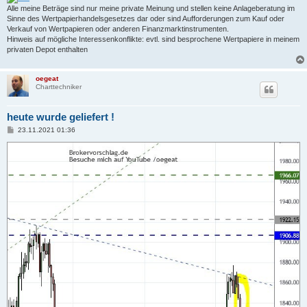
Alle meine Beträge sind nur meine private Meinung und stellen keine Anlageberatung im
Sinne des Wertpapierhandelsgesetzes dar oder sind Aufforderungen zum Kauf oder
Verkauf von Wertpapieren oder anderen Finanzmarktinstrumenten.
Hinweis auf mögliche Interessenkonflikte: evtl. sind besprochene Wertpapiere in meinem
privaten Depot enthalten
oegeat
Charttechniker
heute wurde geliefert !
B
23.11.2021 01:36
e
i
t
r
a
g