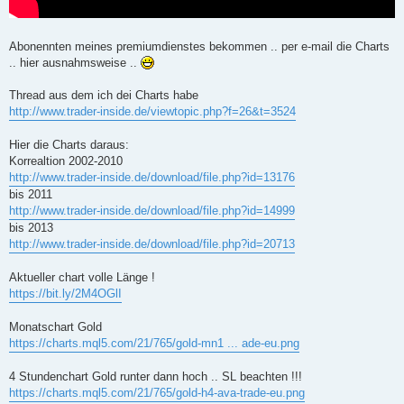
Abonennten meines premiumdienstes bekommen .. per e-mail die Charts
.. hier ausnahmsweise ..
Thread aus dem ich dei Charts habe
http://www.trader-inside.de/viewtopic.php?f=26&t=3524
Hier die Charts daraus:
Korrealtion 2002-2010
http://www.trader-inside.de/download/file.php?id=13176
bis 2011
http://www.trader-inside.de/download/file.php?id=14999
bis 2013
http://www.trader-inside.de/download/file.php?id=20713
Aktueller chart volle Länge !
https://bit.ly/2M4OGlI
Monatschart Gold
https://charts.mql5.com/21/765/gold-mn1 ... ade-eu.png
4 Stundenchart Gold runter dann hoch .. SL beachten !!!
https://charts.mql5.com/21/765/gold-h4-ava-trade-eu.png