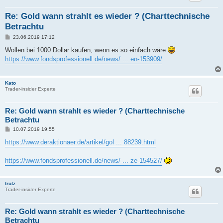
Re: Gold wann strahlt es wieder ? (Charttechnische
Betrachtu
B
23.06.2019 17:12
e
i
Wollen bei 1000 Dollar kaufen, wenn es so einfach wäre
t
https://www.fondsprofessionell.de/news/ ... en-153909/
r
a
g
Kato
Trader-insider Experte
Re: Gold wann strahlt es wieder ? (Charttechnische
Betrachtu
B
10.07.2019 19:55
e
i
https://www.deraktionaer.de/artikel/gol ... 88239.html
t
r
a
https://www.fondsprofessionell.de/news/ ... ze-154527/
g
trutz
Trader-insider Experte
Re: Gold wann strahlt es wieder ? (Charttechnische
Betrachtu