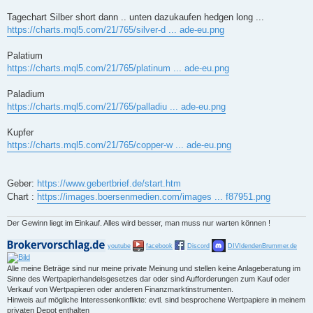
Tagechart Silber short dann .. unten dazukaufen hedgen long ...
https://charts.mql5.com/21/765/silver-d ... ade-eu.png
Palatium
https://charts.mql5.com/21/765/platinum ... ade-eu.png
Paladium
https://charts.mql5.com/21/765/palladiu ... ade-eu.png
Kupfer
https://charts.mql5.com/21/765/copper-w ... ade-eu.png
Geber:
https://www.gebertbrief.de/start.htm
Chart :
https://images.boersenmedien.com/images ... f87951.png
Der Gewinn liegt im Einkauf. Alles wird besser, man muss nur warten können !
youtube
facebook
Discord
DIVIdendenBrummer.de
Alle meine Beträge sind nur meine private Meinung und stellen keine Anlageberatung im
Sinne des Wertpapierhandelsgesetzes dar oder sind Aufforderungen zum Kauf oder
Verkauf von Wertpapieren oder anderen Finanzmarktinstrumenten.
Hinweis auf mögliche Interessenkonflikte: evtl. sind besprochene Wertpapiere in meinem
privaten Depot enthalten