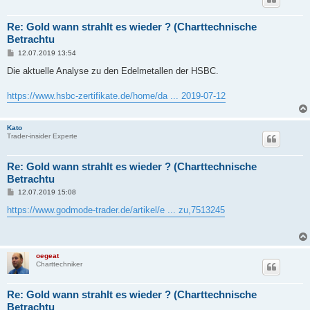
Re: Gold wann strahlt es wieder ? (Charttechnische
Betrachtu
B
12.07.2019 13:54
e
i
Die aktuelle Analyse zu den Edelmetallen der HSBC.
t
r
a
https://www.hsbc-zertifikate.de/home/da ... 2019-07-12
g
Kato
Trader-insider Experte
Re: Gold wann strahlt es wieder ? (Charttechnische
Betrachtu
B
12.07.2019 15:08
e
i
https://www.godmode-trader.de/artikel/e ... zu,7513245
t
r
a
g
oegeat
Charttechniker
Re: Gold wann strahlt es wieder ? (Charttechnische
Betrachtu