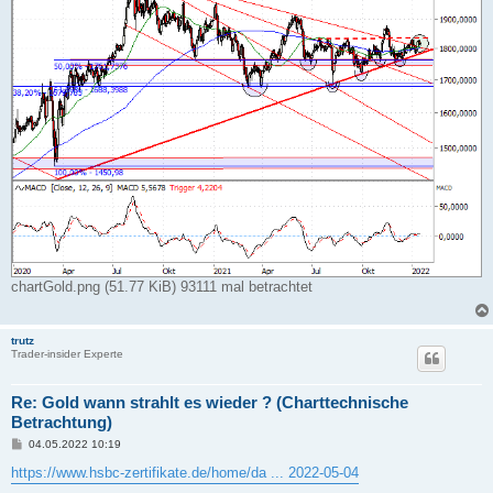
chartGold.png (51.77 KiB) 93111 mal betrachtet
trutz
Trader-insider Experte
Re: Gold wann strahlt es wieder ? (Charttechnische
Betrachtung)
B
04.05.2022 10:19
e
i
https://www.hsbc-zertifikate.de/home/da ... 2022-05-04
t