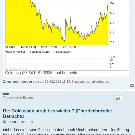
Gold.png (23.64 KiB) 93980 mal betrachtet
Zuletzt geändert von
trutz
am 05.08.2019 18:29, insgesamt 1-mal geändert.
trutz
Trader-insider Experte
Re: Gold wann strahlt es wieder ? (Charttechnische
Betrachtu
B
05.08.2019 18:05
e
i
nicht das die super Goldbullen doch noch Recht bekommen. Der Beitrag
t