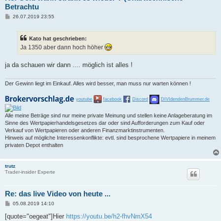
Betrachtu
B
26.07.2019 23:55
e
i
t
Kato hat geschrieben:
r
a
Ja 1350 aber dann hoch höher
g
ja da schauen wir dann .... möglich ist alles !
Der Gewinn liegt im Einkauf. Alles wird besser, man muss nur warten können !
youtube
facebook
Discord
DIVIdendenBrummer.de
Alle meine Beträge sind nur meine private Meinung und stellen keine Anlageberatung im
Sinne des Wertpapierhandelsgesetzes dar oder sind Aufforderungen zum Kauf oder
Verkauf von Wertpapieren oder anderen Finanzmarktinstrumenten.
Hinweis auf mögliche Interessenkonflikte: evtl. sind besprochene Wertpapiere in meinem
privaten Depot enthalten
trutz
Trader-insider Experte
Re: das live Video von heute ...
B
05.08.2019 14:10
e
i
[quote="oegeat"]Hier
https://youtu.be/h2-fhvNmX54
t