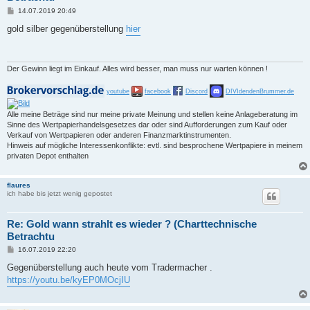
B
14.07.2019 20:49
e
i
gold silber gegenüberstellung
hier
t
r
a
g
Der Gewinn liegt im Einkauf. Alles wird besser, man muss nur warten können !
youtube
facebook
Discord
DIVIdendenBrummer.de
Alle meine Beträge sind nur meine private Meinung und stellen keine Anlageberatung im
Sinne des Wertpapierhandelsgesetzes dar oder sind Aufforderungen zum Kauf oder
Verkauf von Wertpapieren oder anderen Finanzmarktinstrumenten.
Hinweis auf mögliche Interessenkonflikte: evtl. sind besprochene Wertpapiere in meinem
privaten Depot enthalten
flaures
ich habe bis jetzt wenig gepostet
Re: Gold wann strahlt es wieder ? (Charttechnische
Betrachtu
B
16.07.2019 22:20
e
i
Gegenüberstellung auch heute vom Tradermacher .
t
https://youtu.be/kyEP0MOcjIU
r
a
g