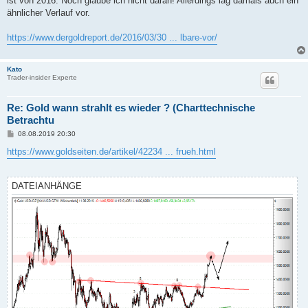
ist von 2016. Noch glaube ich nicht daran! Allerdings lag damals auch ein
r
a
ähnlicher Verlauf vor.
g
https://www.dergoldreport.de/2016/03/30 ... lbare-vor/
Kato
Trader-insider Experte
Re: Gold wann strahlt es wieder ? (Charttechnische
Betrachtu
B
08.08.2019 20:30
e
i
https://www.goldseiten.de/artikel/42234 ... frueh.html
t
r
a
g
DATEIANHÄNGE