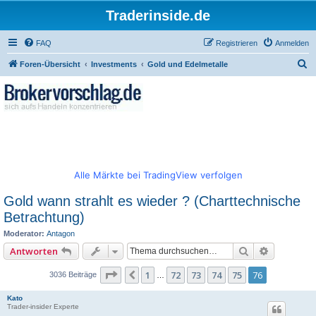
Traderinside.de
FAQ
Registrieren
Anmelden
S
Foren-Übersicht
Investments
Gold und Edelmetalle
u
c
h
e
Alle Märkte bei TradingView verfolgen
Gold wann strahlt es wieder ? (Charttechnische
Betrachtung)
Moderator:
Antagon
Suche
Erweitert
Antworten
Seite
76
von
76
1
72
73
74
75
76
Vorherige
3036 Beiträge
…
Kato
Trader-insider Experte