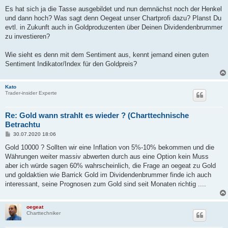
Es hat sich ja die Tasse ausgebildet und nun demnächst noch der Henkel
und dann hoch? Was sagt denn Oegeat unser Chartprofi dazu? Planst Du
evtl. in Zukunft auch in Goldproduzenten über Deinen Dividendenbrummer
zu investieren?
Wie sieht es denn mit dem Sentiment aus, kennt jemand einen guten
Sentiment Indikator/Index für den Goldpreis?
Kato
Trader-insider Experte
Re: Gold wann strahlt es wieder ? (Charttechnische
Betrachtu
B
30.07.2020 18:06
e
i
Gold 10000 ? Sollten wir eine Inflation von 5%-10% bekommen und die
t
Währungen weiter massiv abwerten durch aus eine Option kein Muss
r
a
aber ich würde sagen 60% wahrscheinlich, die Frage an oegeat zu Gold
g
und goldaktien wie Barrick Gold im Dividendenbrummer finde ich auch
interessant, seine Prognosen zum Gold sind seit Monaten richtig ....
oegeat
Charttechniker