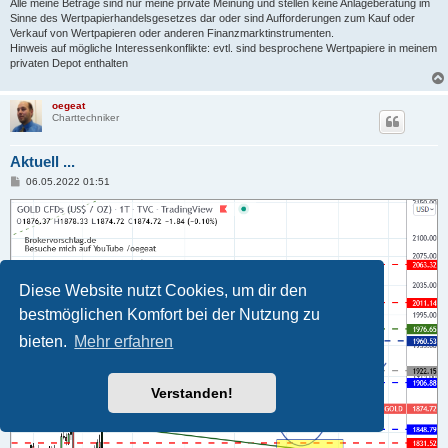
Alle meine Beträge sind nur meine private Meinung und stellen keine Anlageberatung im
Sinne des Wertpapierhandelsgesetzes dar oder sind Aufforderungen zum Kauf oder
Verkauf von Wertpapieren oder anderen Finanzmarktinstrumenten.
Hinweis auf mögliche Interessenkonflikte: evtl. sind besprochene Wertpapiere in meinem
privaten Depot enthalten
oegeat
Charttechniker
Aktuell ...
B
06.05.2022 01:51
e
i
t
r
a
g
Diese Website nutzt Cookies, um dir den
bestmöglichen Komfort bei der Nutzung zu
bieten.
Mehr erfahren
Verstanden!