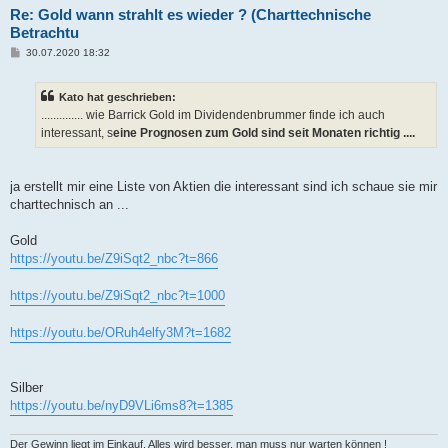
Re: Gold wann strahlt es wieder ? (Charttechnische
Betrachtu
B
30.07.2020 18:32
e
i
t
Kato hat geschrieben:
r
a
.............. wie Barrick Gold im Dividendenbrummer finde ich auch
g
interessant, s
eine Prognosen zum Gold sind seit Monaten richtig ....
ja erstellt mir eine Liste von Aktien die interessant sind ich schaue sie mir
charttechnisch an ...
Gold
https://youtu.be/Z9iSqt2_nbc?t=866
https://youtu.be/Z9iSqt2_nbc?t=1000
https://youtu.be/ORuh4elfy3M?t=1682
Silber
https://youtu.be/nyD9VLi6ms8?t=1385
Der Gewinn liegt im Einkauf. Alles wird besser, man muss nur warten können !