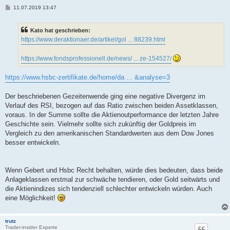
B
11.07.2019 13:47
e
i
t
Kato hat geschrieben:
r
a
https://www.deraktionaer.de/artikel/gol ... 88239.html
g
https://www.fondsprofessionell.de/news/ ... ze-154527/
https://www.hsbc-zertifikate.de/home/da ... &analyse=3
Der beschriebenen Gezeitenwende ging eine negative Divergenz im
Verlauf des RSI, bezogen auf das Ratio zwischen beiden Assetklassen,
voraus. In der Summe sollte die Aktienoutperformance der letzten Jahre
Geschichte sein. ‎Vielmehr sollte sich zukünftig der Goldpreis im
Vergleich zu den amerikanischen Standardwerten aus dem Dow Jones
besser entwickeln.
Wenn Gebert und Hsbc Recht behalten, würde dies bedeuten, dass beide
Anlageklassen erstmal zur schwäche tendieren, oder Gold seitwärts und
die Aktienindizes sich tendenziell schlechter entwickeln würden. Auch
eine Möglichkeit!
trutz
Trader-insider Experte