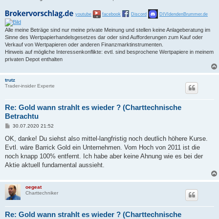
youtube
facebook
Discord
DIVIdendenBrummer.de
Alle meine Beträge sind nur meine private Meinung und stellen keine Anlageberatung im
Sinne des Wertpapierhandelsgesetzes dar oder sind Aufforderungen zum Kauf oder
Verkauf von Wertpapieren oder anderen Finanzmarktinstrumenten.
Hinweis auf mögliche Interessenkonflikte: evtl. sind besprochene Wertpapiere in meinem
privaten Depot enthalten
trutz
Trader-insider Experte
Re: Gold wann strahlt es wieder ? (Charttechnische
Betrachtu
B
30.07.2020 21:52
e
i
OK, danke! Du siehst also mittel-langfristig noch deutlich höhere Kurse.
t
Evtl. wäre Barrick Gold ein Unternehmen. Vom Hoch von 2011 ist die
r
a
noch knapp 100% entfernt. Ich habe aber keine Ahnung wie es bei der
g
Aktie aktuell fundamental aussieht.
oegeat
Charttechniker
Re: Gold wann strahlt es wieder ? (Charttechnische