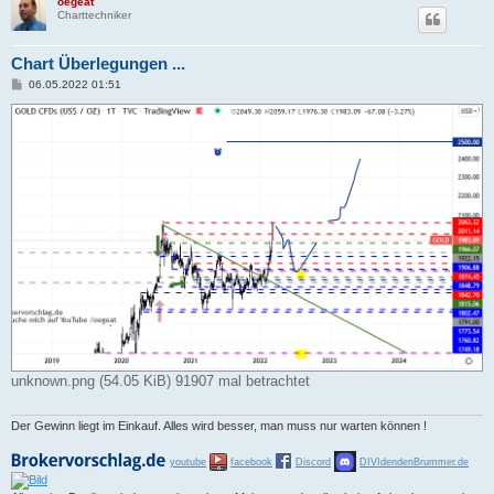
oegeat
Charttechniker
Chart Überlegungen ...
B
06.05.2022 01:51
e
i
t
r
a
g
unknown.png (54.05 KiB) 91907 mal betrachtet
Der Gewinn liegt im Einkauf. Alles wird besser, man muss nur warten können !
youtube
facebook
Discord
DIVIdendenBrummer.de