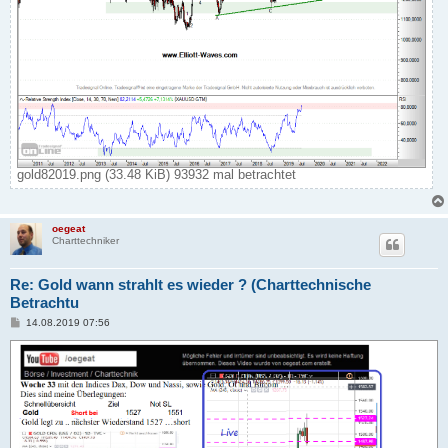
gold82019.png (33.48 KiB) 93932 mal betrachtet
oegeat
Charttechniker
Re: Gold wann strahlt es wieder ? (Charttechnische
Betrachtu
B
14.08.2019 07:56
e
i
t
r
a
g