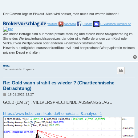
r
a
g
Der Gewinn liegt im Einkauf. Alles wird besser, man muss nur warten können !
youtube
facebook
Discord
DIVIdendenBrummer.de
Alle meine Beträge sind nur meine private Meinung und stellen keine Anlageberatung im
Sinne des Wertpapierhandelsgesetzes dar oder sind Aufforderungen zum Kauf oder
Verkauf von Wertpapieren oder anderen Finanzmarktinstrumenten.
Hinweis auf mögliche Interessenkonflikte: evtl. sind besprochene Wertpapiere in meinem
privaten Depot enthalten
trutz
Trader-insider Experte
Re: Gold wann strahlt es wieder ? (Charttechnische
Betrachtung)
B
18.01.2022 12:27
e
i
GOLD (DAILY) : VIELVERSPRECHENDE AUSGANGSLAGE
t
r
a
https://www.hsbc-zertifikate.de/home/da ... &analyse=1
g