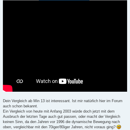
r
a
g
Dein Vergleich ab Min 13 ist interessant. Ist mir natürlich hier im Forum
auch schon bekannt.
Ein Vergleich von heute mit Anfang 2003 würde doch jetzt mit dem
Ausbruch der letzten Tage auch gut passen, oder macht der Vergleich
keinen Sinn, da den Jahren vor 1996 die dynamische Bewegung nach
oben, vergleichbar mit den 70iger/80iger Jahren, nicht voraus ging?