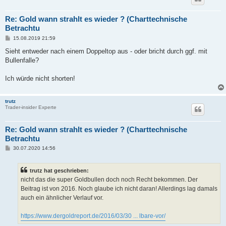
Re: Gold wann strahlt es wieder ? (Charttechnische
Betrachtu
B
15.08.2019 21:59
e
i
Sieht entweder nach einem Doppeltop aus - oder bricht durch ggf. mit
t
Bullenfalle?
r
a
g
Ich würde nicht shorten!
trutz
Trader-insider Experte
Re: Gold wann strahlt es wieder ? (Charttechnische
Betrachtu
B
30.07.2020 14:56
e
i
t
trutz hat geschrieben:
r
a
nicht das die super Goldbullen doch noch Recht bekommen. Der
g
Beitrag ist von 2016. Noch glaube ich nicht daran! Allerdings lag damals
auch ein ähnlicher Verlauf vor.
https://www.dergoldreport.de/2016/03/30 ... lbare-vor/