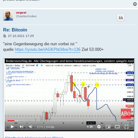
oegeat
Charttechniker
Re: Bitcoin
B
27.10.2021 17:25
e
i
"eine Gegenbewegung die nun vorbei ist "
t
quelle
https://youtu.be/iAGKPbt34rw?t=136
Ziel 53.000+
r
a
g