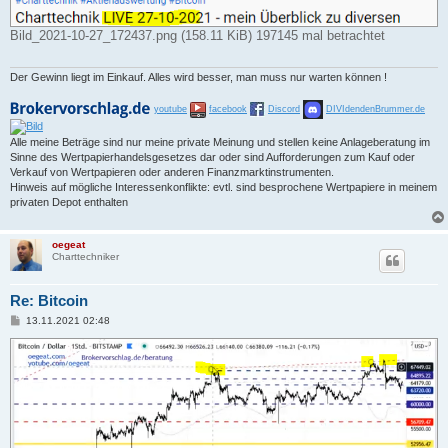
Bild_2021-10-27_172437.png (158.11 KiB) 197145 mal betrachtet
Der Gewinn liegt im Einkauf. Alles wird besser, man muss nur warten können !
youtube
facebook
Discord
DIVIdendenBrummer.de
Alle meine Beträge sind nur meine private Meinung und stellen keine Anlageberatung im
Sinne des Wertpapierhandelsgesetzes dar oder sind Aufforderungen zum Kauf oder
Verkauf von Wertpapieren oder anderen Finanzmarktinstrumenten.
Hinweis auf mögliche Interessenkonflikte: evtl. sind besprochene Wertpapiere in meinem
privaten Depot enthalten
oegeat
Charttechniker
Re: Bitcoin
B
13.11.2021 02:48
e
i
t
r
a
g