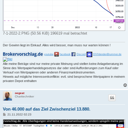
7-1-2022-2.PNG (50.56 KiB) 196619 mal betrachtet
Der Gewinn liegt im Einkauf. Alles wird besser, man muss nur warten können !
youtube
facebook
Discord
DIVIdendenBrummer.de
Alle meine Beträge sind nur meine private Meinung und stellen keine Anlageberatung im
Sinne des Wertpapierhandelsgesetzes dar oder sind Aufforderungen zum Kauf oder
Verkauf von Wertpapieren oder anderen Finanzmarktinstrumenten.
Hinweis auf mögliche Interessenkonflikte: evtl. sind besprochene Wertpapiere in meinem
privaten Depot enthalten
oegeat
Charttechniker
Von 46.000 auf das Ziel Zwischenziel 13.880.
B
21.11.2022 02:23
e
i
t
r