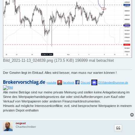
Bild_2021-11-13_024839.png (173.5 KiB) 196999 mal betrachtet
Der Gewinn liegt im Einkauf. Alles wird besser, man muss nur warten können !
youtube
facebook
Discord
DIVIdendenBrummer.de
Alle meine Beträge sind nur meine private Meinung und stellen keine Anlageberatung im
Sinne des Wertpapierhandelsgesetzes dar oder sind Aufforderungen zum Kauf oder
Verkauf von Wertpapieren oder anderen Finanzmarktinstrumenten.
Hinweis auf mögliche Interessenkonflikte: evtl. sind besprochene Wertpapiere in meinem
privaten Depot enthalten
oegeat
Charttechniker