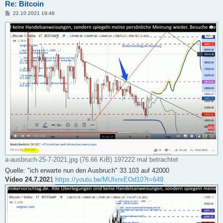
Re: Bitcoin
B
22.10.2021 19:46
e
i
t
r
a
g
a-ausbruch-25-7-2021.jpg (76.66 KiB) 197222 mal betrachtet
Quelle: "ich erwarte nun den Ausbruch" 33.103 auf 42000
Video 24.7.202
1
https://youtu.be/MUIxrxEOd10?t=649