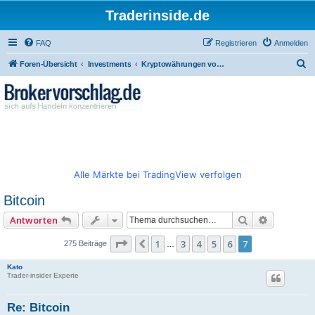
Traderinside.de
FAQ
Registrieren
Anmelden
S
Foren-Übersicht
Investments
Kryptowährungen von Bitcoin zu diversen Altcoins
u
c
h
e
Alle Märkte bei TradingView verfolgen
Bitcoin
Suche
Erweitert
Antworten
Seite
7
von
7
1
3
4
5
6
7
Vorherige
275 Beiträge
…
Kato
Trader-insider Experte
Re: Bitcoin