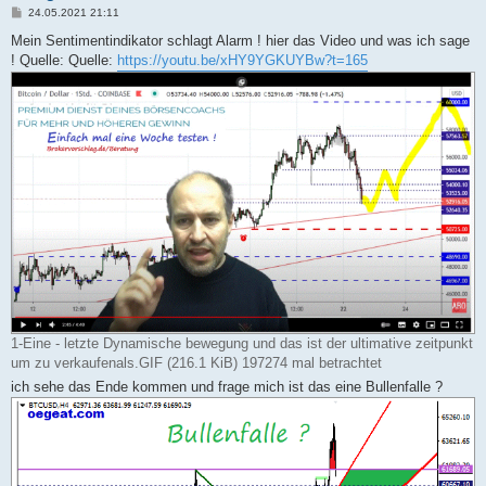
B
24.05.2021 21:11
e
i
Mein Sentimentindikator schlagt Alarm ! hier das Video und was ich sage
t
! Quelle: Quelle:
https://youtu.be/xHY9YGKUYBw?t=165
r
a
g
1-Eine - letzte Dynamische bewegung und das ist der ultimative zeitpunkt
um zu verkaufenals.GIF (216.1 KiB) 197274 mal betrachtet
ich sehe das Ende kommen und frage mich ist das eine Bullenfalle ?