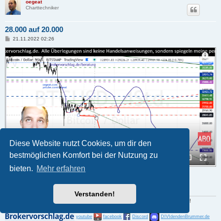
oegeat
Charttechniker
28.000 auf 20.000
B
21.11.2022 02:26
e
i
t
r
a
g
Diese Website nutzt Cookies, um dir den
bestmöglichen Komfort bei der Nutzung zu
bieten.
Mehr erfahren
28-20000.PNG (229.58 KiB) 193284 mal betrachtet
hier das Video
Verstanden!
Der Gewinn liegt im Einkauf. Alles wird besser, man muss nur warten können !
youtube
facebook
Discord
DIVIdendenBrummer.de