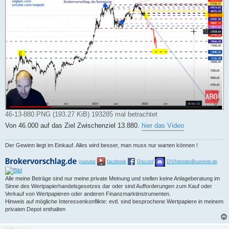
a
g
46-13-880.PNG (193.27 KiB) 193285 mal betrachtet
Von 46.000 auf das Ziel Zwischenziel 13.880.
hier das Video
Der Gewinn liegt im Einkauf. Alles wird besser, man muss nur warten können !
youtube
facebook
Discord
DIVIdendenBrummer.de
Alle meine Beträge sind nur meine private Meinung und stellen keine Anlageberatung im
Sinne des Wertpapierhandelsgesetzes dar oder sind Aufforderungen zum Kauf oder
Verkauf von Wertpapieren oder anderen Finanzmarktinstrumenten.
Hinweis auf mögliche Interessenkonflikte: evtl. sind besprochene Wertpapiere in meinem
privaten Depot enthalten