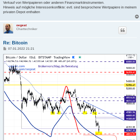
Verkauf von Wertpapieren oder anderen Finanzmarktinstrumenten.
Hinweis auf mögliche Interessenkonflikte: evtl. sind besprochene Wertpapiere in meinem
privaten Depot enthalten
oegeat
Charttechniker
Re: Bitcoin
B
07.01.2022 21:21
e
i
t
r
a
g