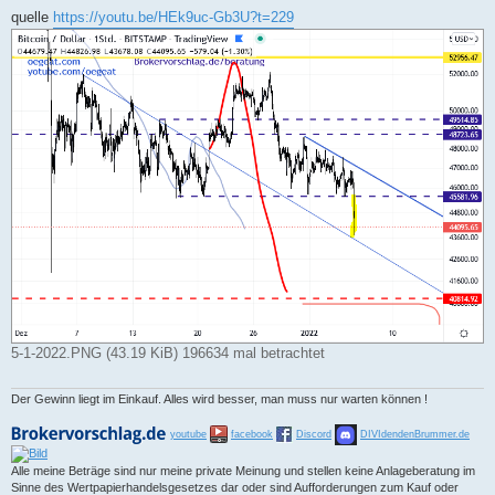
e
i
quelle
https://youtu.be/HEk9uc-Gb3U?t=229
t
r
a
g
5-1-2022.PNG (43.19 KiB) 196634 mal betrachtet
Der Gewinn liegt im Einkauf. Alles wird besser, man muss nur warten können !
youtube
facebook
Discord
DIVIdendenBrummer.de
Alle meine Beträge sind nur meine private Meinung und stellen keine Anlageberatung im
Sinne des Wertpapierhandelsgesetzes dar oder sind Aufforderungen zum Kauf oder