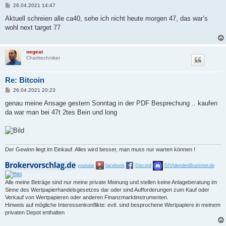
B
26.04.2021 14:47
e
i
Aktuell schreien alle ca40, sehe ich nicht heute morgen 47, das war’s
t
wohl next target 77
r
a
g
oegeat
Charttechniker
Re: Bitcoin
B
26.04.2021 20:23
e
i
genau meine Ansage gestern Sonntag in der PDF Besprechung .. kaufen
t
da war man bei 47t 2tes Bein und long
r
a
g
Der Gewinn liegt im Einkauf. Alles wird besser, man muss nur warten können !
youtube
facebook
Discord
DIVIdendenBrummer.de
Alle meine Beträge sind nur meine private Meinung und stellen keine Anlageberatung im
Sinne des Wertpapierhandelsgesetzes dar oder sind Aufforderungen zum Kauf oder
Verkauf von Wertpapieren oder anderen Finanzmarktinstrumenten.
Hinweis auf mögliche Interessenkonflikte: evtl. sind besprochene Wertpapiere in meinem
privaten Depot enthalten