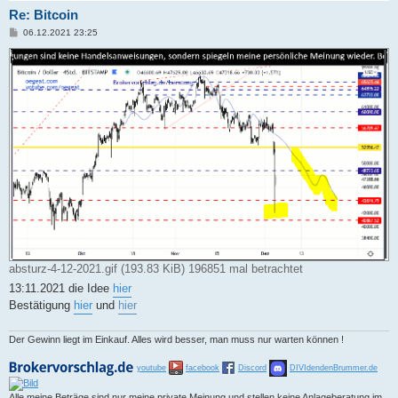
Re: Bitcoin
B
06.12.2021 23:25
e
i
t
r
a
g
absturz-4-12-2021.gif (193.83 KiB) 196851 mal betrachtet
13:11.2021 die Idee
hier
Bestätigung
hier
und
hier
Der Gewinn liegt im Einkauf. Alles wird besser, man muss nur warten können !
youtube
facebook
Discord
DIVIdendenBrummer.de
Alle meine Beträge sind nur meine private Meinung und stellen keine Anlageberatung im