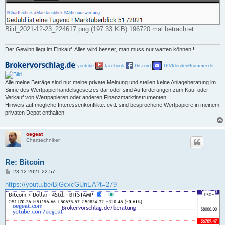
Bild_2021-12-23_224617.png (197.33 KiB) 196720 mal betrachtet
Der Gewinn liegt im Einkauf. Alles wird besser, man muss nur warten können !
youtube
facebook
Discord
DIVIdendenBrummer.de
Alle meine Beträge sind nur meine private Meinung und stellen keine Anlageberatung im
Sinne des Wertpapierhandelsgesetzes dar oder sind Aufforderungen zum Kauf oder
Verkauf von Wertpapieren oder anderen Finanzmarktinstrumenten.
Hinweis auf mögliche Interessenkonflikte: evtl. sind besprochene Wertpapiere in meinem
privaten Depot enthalten
oegeat
Charttechniker
Re: Bitcoin
B
23.12.2021 22:57
e
i
https://youtu.be/BjGcxcGUnEA?t=279
t
r
a
g