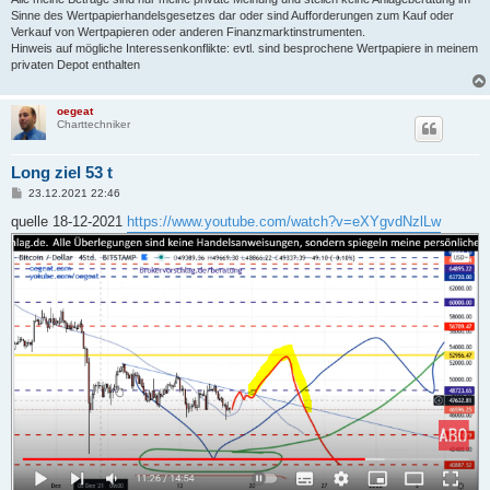
Sinne des Wertpapierhandelsgesetzes dar oder sind Aufforderungen zum Kauf oder
Verkauf von Wertpapieren oder anderen Finanzmarktinstrumenten.
Hinweis auf mögliche Interessenkonflikte: evtl. sind besprochene Wertpapiere in meinem
privaten Depot enthalten
oegeat
Charttechniker
Long ziel 53 t
B
23.12.2021 22:46
e
i
quelle 18-12-2021
https://www.youtube.com/watch?v=eXYgvdNzlLw
t
r
a
g