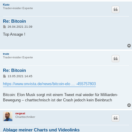
Kato
Trader-insider Experte
Re: Bitcoin
B
26.04.2021 21:39
e
i
Top Ansage !
t
r
a
g
trutz
Trader-insider Experte
Re: Bitcoin
B
13.05.2021 14:45
e
i
https://www.onvista.de/news/bitcoin-elo ... -455757803
t
r
a
Bitcoin: Elon Musk sorgt mit einem Tweet mal wieder für Milliarden-
g
Bewegung – charttechnisch ist der Crash jedoch kein Beinbruch
oegeat
Charttechniker
Ablage meiner Charts und Videolinks