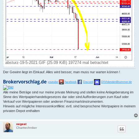
absturz-19-5-2021.GIF (25.09 KiB) 197274 mal betrachtet
Der Gewinn liegt im Einkauf. Alles wird besser, man muss nur warten können !
youtube
facebook
Discord
DIVIdendenBrummer.de
Alle meine Beträge sind nur meine private Meinung und stellen keine Anlageberatung im
Sinne des Wertpapierhandelsgesetzes dar oder sind Aufforderungen zum Kauf oder
Verkauf von Wertpapieren oder anderen Finanzmarktinstrumenten.
Hinweis auf mögliche Interessenkonflikte: evtl. sind besprochene Wertpapiere in meinem
privaten Depot enthalten
oegeat
Charttechniker