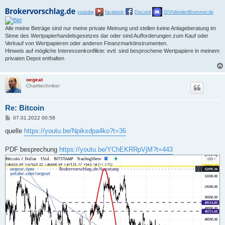
youtube
facebook
Discord
DIVIdendenBrummer.de
Alle meine Beträge sind nur meine private Meinung und stellen keine Anlageberatung im
Sinne des Wertpapierhandelsgesetzes dar oder sind Aufforderungen zum Kauf oder
Verkauf von Wertpapieren oder anderen Finanzmarktinstrumenten.
Hinweis auf mögliche Interessenkonflikte: evtl. sind besprochene Wertpapiere in meinem
privaten Depot enthalten
oegeat
Charttechniker
Re: Bitcoin
B
07.01.2022 00:58
e
i
quelle
https://youtu.be/Npikxdpa4ko?t=36
t
r
a
PDF besprechung
https://youtu.be/YChEKRRpVjM?t=443
g