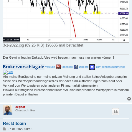
3-1-2022.jpg (89.26 KiB) 196635 mal betrachtet
Der Gewinn liegt im Einkauf. Alles wird besser, man muss nur warten können !
youtube
facebook
Discord
DIVIdendenBrummer.de
Alle meine Beträge sind nur meine private Meinung und stellen keine Anlageberatung im
Sinne des Wertpapierhandelsgesetzes dar oder sind Aufforderungen zum Kauf oder
Verkauf von Wertpapieren oder anderen Finanzmarktinstrumenten.
Hinweis auf mögliche Interessenkonflikte: evtl. sind besprochene Wertpapiere in meinem
privaten Depot enthalten
oegeat
Charttechniker
Re: Bitcoin
B
07.01.2022 00:58