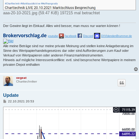
aaa-20-10-2021.jpg (59.47 KiB) 197215 mal betrachtet
Der Gewinn liegt im Einkauf. Alles wird besser, man muss nur warten können !
youtube
facebook
Discord
DIVIdendenBrummer.de
Alle meine Beträge sind nur meine private Meinung und stellen keine Anlageberatung im
Sinne des Wertpapierhandelsgesetzes dar oder sind Aufforderungen zum Kauf oder
Verkauf von Wertpapieren oder anderen Finanzmarktinstrumenten.
Hinweis auf mögliche Interessenkonflikte: evtl. sind besprochene Wertpapiere in meinem
privaten Depot enthalten
oegeat
Charttechniker
Update
B
22.10.2021 20:53
e
i
t
r
a
g