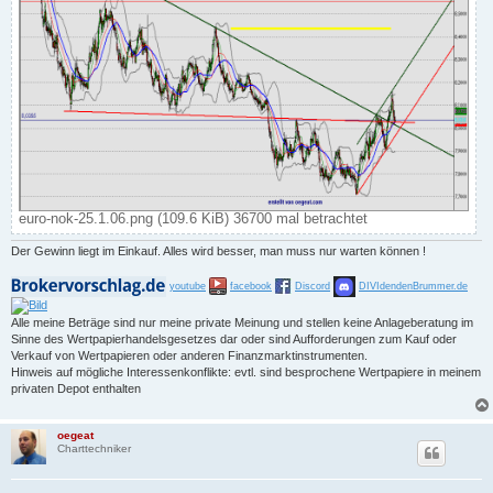
euro-nok-25.1.06.png (109.6 KiB) 36700 mal betrachtet
Der Gewinn liegt im Einkauf. Alles wird besser, man muss nur warten können !
youtube
facebook
Discord
DIVIdendenBrummer.de
Alle meine Beträge sind nur meine private Meinung und stellen keine Anlageberatung im
Sinne des Wertpapierhandelsgesetzes dar oder sind Aufforderungen zum Kauf oder
Verkauf von Wertpapieren oder anderen Finanzmarktinstrumenten.
Hinweis auf mögliche Interessenkonflikte: evtl. sind besprochene Wertpapiere in meinem
privaten Depot enthalten
oegeat
Charttechniker