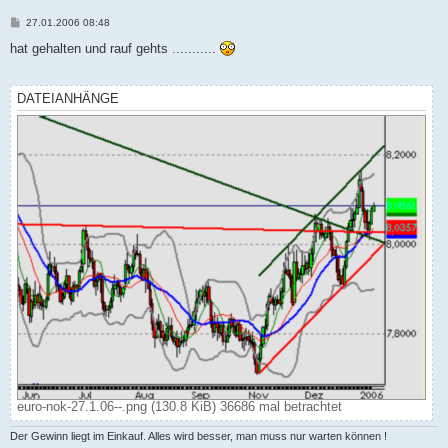
B
27.01.2006 08:48
e
i
hat gehalten und rauf gehts ...........
t
r
a
g
DATEIANHÄNGE
euro-nok-27.1.06--.png (130.8 KiB) 36686 mal betrachtet
Der Gewinn liegt im Einkauf. Alles wird besser, man muss nur warten können !