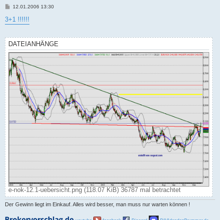
B
12.01.2006 13:30
e
i
3+1 !!!!!!
t
r
a
g
DATEIANHÄNGE
e-nok-12.1-uebersicht.png (118.07 KiB) 36787 mal betrachtet
Der Gewinn liegt im Einkauf. Alles wird besser, man muss nur warten können !