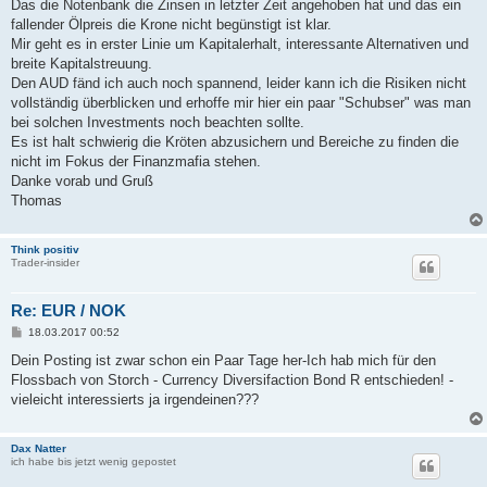
Das die Notenbank die Zinsen in letzter Zeit angehoben hat und das ein
fallender Ölpreis die Krone nicht begünstigt ist klar.
Mir geht es in erster Linie um Kapitalerhalt, interessante Alternativen und
breite Kapitalstreuung.
Den AUD fänd ich auch noch spannend, leider kann ich die Risiken nicht
vollständig überblicken und erhoffe mir hier ein paar "Schubser" was man
bei solchen Investments noch beachten sollte.
Es ist halt schwierig die Kröten abzusichern und Bereiche zu finden die
nicht im Fokus der Finanzmafia stehen.
Danke vorab und Gruß
Thomas
Think positiv
Trader-insider
Re: EUR / NOK
B
18.03.2017 00:52
e
i
Dein Posting ist zwar schon ein Paar Tage her-Ich hab mich für den
t
Flossbach von Storch - Currency Diversifaction Bond R entschieden! -
r
a
vieleicht interessierts ja irgendeinen???
g
Dax Natter
ich habe bis jetzt wenig gepostet