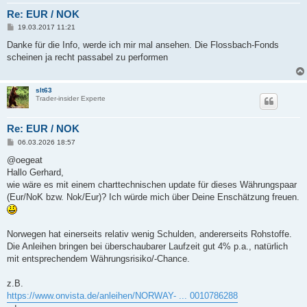
Re: EUR / NOK
B
19.03.2017 11:21
e
i
Danke für die Info, werde ich mir mal ansehen. Die Flossbach-Fonds
t
scheinen ja recht passabel zu performen
r
a
g
slt63
Trader-insider Experte
Re: EUR / NOK
B
06.03.2026 18:57
e
i
@oegeat
t
Hallo Gerhard,
r
a
wie wäre es mit einem charttechnischen update für dieses Währungspaar
g
(Eur/NoK bzw. Nok/Eur)? Ich würde mich über Deine Enschätzung freuen.
Norwegen hat einerseits relativ wenig Schulden, andererseits Rohstoffe.
Die Anleihen bringen bei überschaubarer Laufzeit gut 4% p.a., natürlich
mit entsprechendem Währungsrisiko/-Chance.
z.B.
https://www.onvista.de/anleihen/NORWAY- ... 0010786288