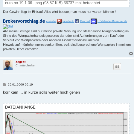
euro-no-19.1.06--.png (98.57 KiB) 36737 mal betrachtet
Der Gewinn liegt im Einkauf. Alles wird besser, man muss nur warten können !
youtube
facebook
Discord
DIVIdendenBrummer.de
Alle meine Beträge sind nur meine private Meinung und stellen keine Anlageberatung im
Sinne des Wertpapierhandelsgesetzes dar oder sind Aufforderungen zum Kauf oder
Verkauf von Wertpapieren oder anderen Finanzmarktinstrumenten.
Hinweis auf mögliche Interessenkonflikte: evtl. sind besprochene Wertpapiere in meinem
privaten Depot enthalten
oegeat
Charttechniker
B
25.01.2006 09:19
e
i
korr kam ... in kürze solls weiter hoch gehen
t
r
a
g
DATEIANHÄNGE