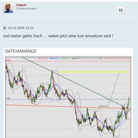
oegeat
Charttechniker
B
19.01.2006 15:12
e
i
und weiter gehts hoch ... wobei jetzt eine korr einsetzen wird !
t
r
a
g
DATEIANHÄNGE