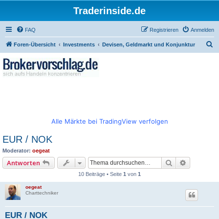
Traderinside.de
FAQ
Registrieren
Anmelden
S
Foren-Übersicht
Investments
Devisen, Geldmarkt und Konjunktur
u
c
h
e
Alle Märkte bei TradingView verfolgen
EUR / NOK
Moderator:
oegeat
Suche
Erweitert
Antworten
10 Beiträge • Seite
1
von
1
oegeat
Charttechniker
EUR / NOK