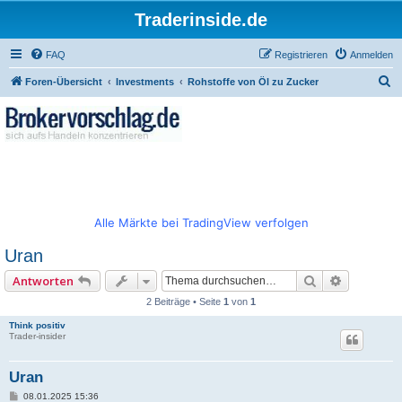
Traderinside.de
FAQ
Registrieren
Anmelden
S
Foren-Übersicht
Investments
Rohstoffe von Öl zu Zucker
u
c
h
e
Alle Märkte bei TradingView verfolgen
Uran
Suche
Erweitert
Antworten
2 Beiträge • Seite
1
von
1
Think positiv
Trader-insider
Uran
B
08.01.2025 15:36