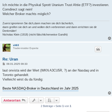
e
i
Ich möchte in die Physikal Sprott Uranium Trust Ahtie (ETF?) investieren.
t
Comdirect sagt nein!
r
a
Welcher Broker machts möglich?
g
Zuerst ignorieren Sie dich,dann machen sie dich lächerlich,
dann greifen sie dich an und wollen dich verbrennen und dann errichten sie dir
Denkmäler!
Nicholas Klein (1918) (nicht fälschlicherweise Gandhi)
slt63
Trader-insider Experte
Re: Uran
B
09.01.2025 09:33
e
i
laut onvista wird der Wert (WKN A3CU5R, ?) an der Nasdaq und in
t
Toronto gehandelt.
r
a
Vielleicht wirst du da fündig:
g
Beste NASDAQ-Broker in Deutschland im Jahr 2025
Antworten
2 Beiträge • Seite
1
von
1